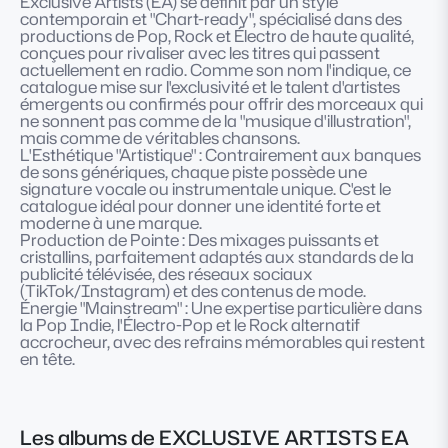
Exclusive Artists (EA) se définit par un style
contemporain et "Chart-ready", spécialisé dans des
productions de Pop, Rock et Électro de haute qualité,
conçues pour rivaliser avec les titres qui passent
actuellement en radio. Comme son nom l'indique, ce
catalogue mise sur l'exclusivité et le talent d'artistes
émergents ou confirmés pour offrir des morceaux qui
ne sonnent pas comme de la "musique d'illustration",
mais comme de véritables chansons.
L'Esthétique "Artistique" : Contrairement aux banques
de sons génériques, chaque piste possède une
signature vocale ou instrumentale unique. C'est le
catalogue idéal pour donner une identité forte et
moderne à une marque.
Production de Pointe : Des mixages puissants et
cristallins, parfaitement adaptés aux standards de la
publicité télévisée, des réseaux sociaux
(TikTok/Instagram) et des contenus de mode.
Énergie "Mainstream" : Une expertise particulière dans
la Pop Indie, l'Électro-Pop et le Rock alternatif
accrocheur, avec des refrains mémorables qui restent
en tête.
Les albums de EXCLUSIVE ARTISTS EA