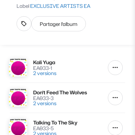
Label
EXCLUSIVE ARTISTS EA
Partager l'album
Afficher les tags
Kali Yuga
Lire
EA033-1
Autres a
2 versions
Don't Feed The Wolves
Lire
EA033-3
Autres a
2 versions
Talking To The Sky
Lire
EA033-5
Autres a
2 versions