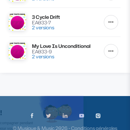
3 Cycle Drift
Lire
EA033-7
Autres a
2 versions
My Love Is Unconditional
Lire
EA033-9
Autres a
2 versions
Page Facebook de Musique & Music
Page Twitter de Musique & Music
Page Linkedin de Musique &
Page Youtube de Mu
Page Instagr
© Musique & Music
2026
-
Conditions générales