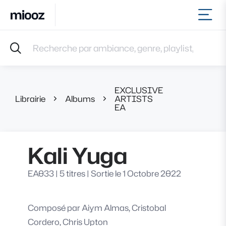
Ouvr
Accueil
Recherche par ambiance, genre, playlist, référence et 
Musiques
Labels
Albums
EXCLUSIVE
Playlists
Librairie
Albums
ARTISTS
Kali Yuga
EA
Contact
Recevoir une sélection
Connexion
Kali Yuga
EA033
|
5 titres
|
Sortie le 1 Octobre 2022
Composé par
Aiym Almas, Cristobal
Cordero, Chris Upton