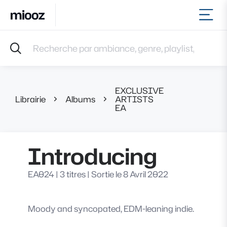
Ouvr
Accueil
Recherche par ambiance, genre, playlist, référence et 
Musiques
Labels
Albums
EXCLUSIVE
Playlists
Librairie
Albums
ARTISTS
Introducin
EA
Contact
Recevoir une sélection
Connexion
Introducing
EA024
|
3 titres
|
Sortie le 8 Avril 2022
Moody and syncopated, EDM-leaning indie.