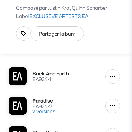
Composé par
Justin Krol, Quinn Scharber
Label
EXCLUSIVE ARTISTS EA
Partager l'album
Afficher les tags
Back And Forth
Lire
Autres a
EA024-1
Paradise
Lire
EA024-2
Autres a
2 versions