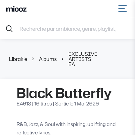
Ouvr
Accueil
Recherche par ambiance, genre, playlist, référence et 
Musiques
Labels
Albums
EXCLUSIVE
Playlists
Librairie
Albums
ARTISTS
Black Butte
EA
Contact
Recevoir une sélection
Connexion
Black Butterfly
EA018
|
10 titres
|
Sortie le 1 Mai 2020
R&B, Jazz, & Soul with inspiring, uplifting and
reflective lyrics.