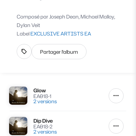
Composé par
Joseph Dean, Michael Malloy,
Dylan Veit
Label
EXCLUSIVE ARTISTS EA
Partager l'album
Afficher les tags
Glow
Lire
EA018-1
Autres a
2 versions
Dip Dive
Lire
EA018-2
Autres a
2 versions