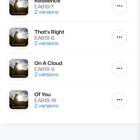
Resilience
Lire
EA018-7
Autres a
2 versions
That's Right
Lire
EA018-8
Autres a
2 versions
On A Cloud
Lire
EA018-9
Autres a
2 versions
Of You
Lire
EA018-10
Autres a
2 versions