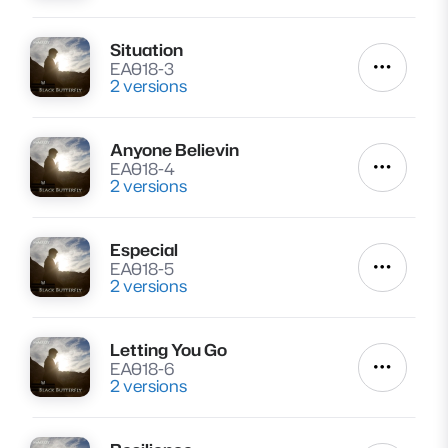
Situation
Lire
EA018-3
Autres a
2 versions
Anyone Believin
Lire
EA018-4
Autres a
2 versions
Especial
Lire
EA018-5
Autres a
2 versions
Letting You Go
Lire
EA018-6
Autres a
2 versions