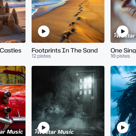
Castles
Footprints In The Sand
One Sing
12 pistes
10 pistes