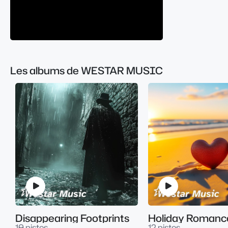
Les albums de WESTAR MUSIC
Disappearing Footprints
Holiday Romanc
10 pistes
12 pistes