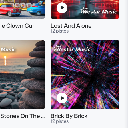
he Clown Car
Lost And Alone
12 pistes
Skipping Stones On The Water
Brick By Brick
12 pistes