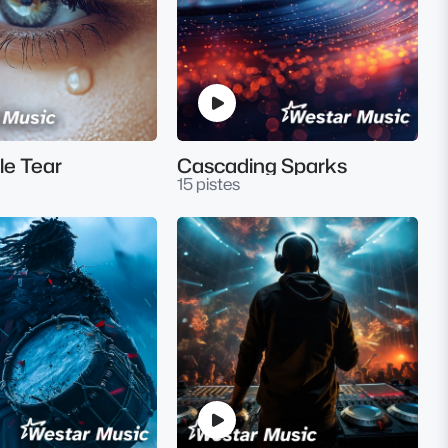
le Tear
Cascading Sparks
15 pistes