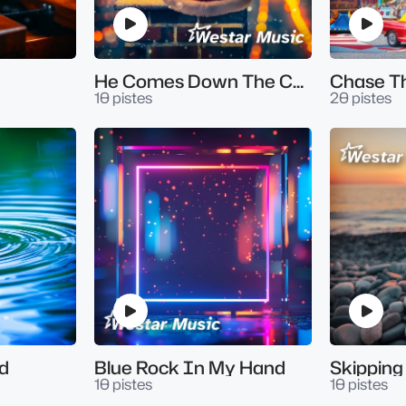
He Comes Down The Chimney
Chase T
10 pistes
20 pistes
d
Blue Rock In My Hand
10 pistes
10 pistes