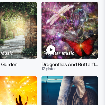
n Garden
Dragonflies And Butterflies
12 pistes