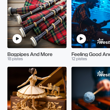
Bagpipes And More
Feeling Good An
18 pistes
12 pistes