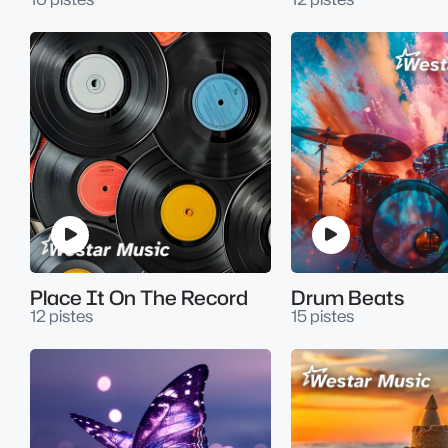
Place It On The Record
Drum Beats
12 pistes
15 pistes