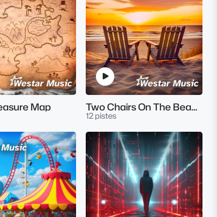
reasure Map
Two Chairs On The Beach
12 pistes