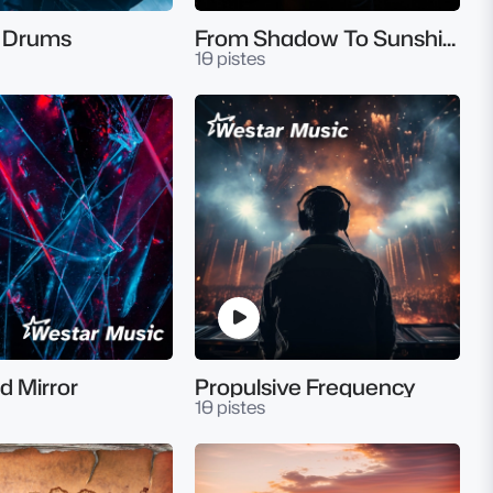
r Drums
From Shadow To Sunshine
10 pistes
d Mirror
Propulsive Frequency
10 pistes