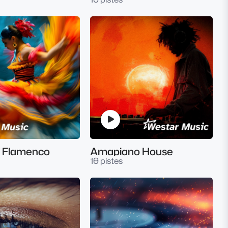
f Flamenco
Amapiano House
10 pistes