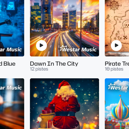
d Blue
Dawn In The City
Pirate T
12 pistes
10 pistes