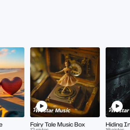
e
Fairy Tale Music Box
Hiding 
12 pistes
10 pistes