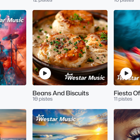
Beans And Biscuits
Fiesta O
10 pistes
11 pistes