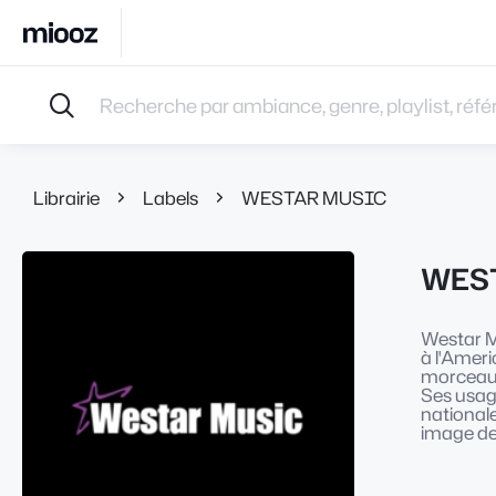
Accueil
Recherche par ambiance, genre, playlist, référence
Musiques
Labels
Albums
Librairie
Labels
WESTAR MUSIC
Playlists
Contact
WES
Recevoir une sélection
Connexion
Westar Mu
à l'Ameri
morceaux 
Ses usage
national
image de 