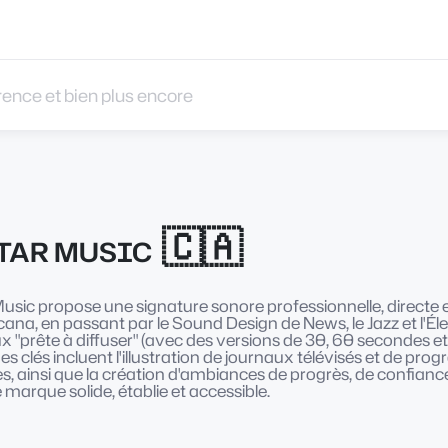
 et bien plus encore
🇨🇦
TAR MUSIC
sic propose une signature sonore professionnelle, directe e
cana, en passant par le Sound Design de News, le Jazz et l'Él
"prête à diffuser" (avec des versions de 30, 60 secondes et des
s clés incluent l'illustration de journaux télévisés et de prog
es, ainsi que la création d'ambiances de progrès, de confia
marque solide, établie et accessible.