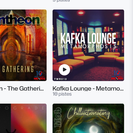
Pantheon - The Gathering
Kafka Lounge - Metamorphosis
10 pistes