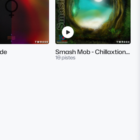
ade
Smash Mob - Chillaxtionating
10 pistes