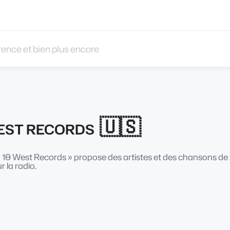
 et bien plus encore
🇺🇸
EST RECORDS
 « 10 West Records » propose des artistes et des chansons 
r la radio.