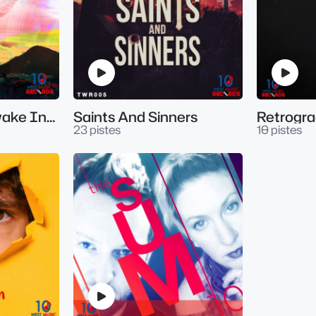
Dreamstate - Awake Inside The Dream
Saints And Sinners
Retrogr
23 pistes
10 pistes