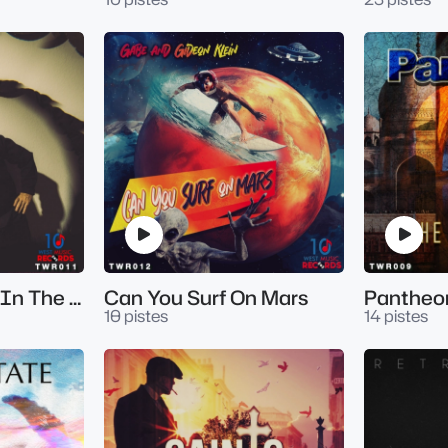
Spherical - Deep In The Flow
Can You Surf On Mars
10 pistes
14 pistes