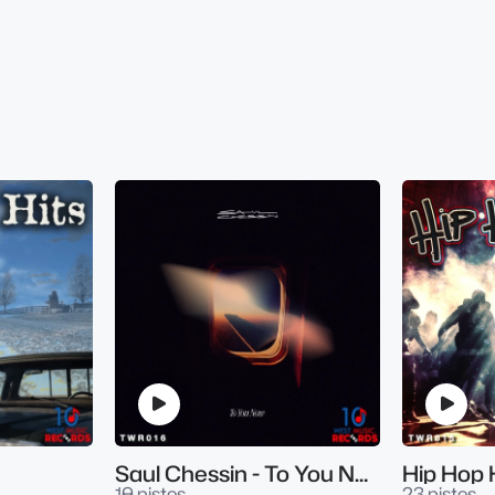
Saul Chessin - To You Now
Hip Hop 
10 pistes
23 pistes