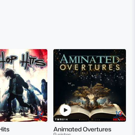
Hits
Animated Overtures
9 pistes