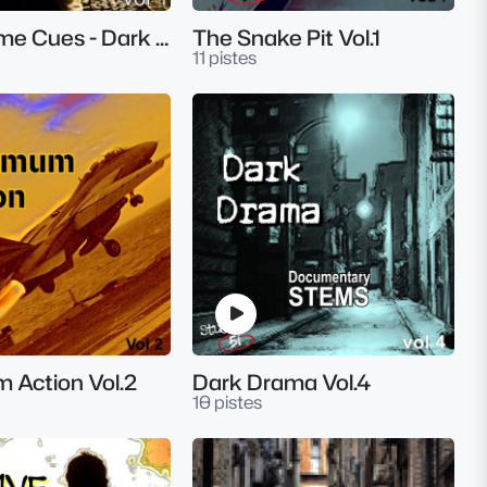
Crime Time Cues - Dark Drama Underscores Vol.1
The Snake Pit Vol.1
11 pistes
 Action Vol.2
Dark Drama Vol.4
10 pistes