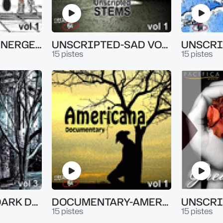
UNSCRIPTED-ENERGETIC VOL.1
UNSCRIPTED-SAD VOL.1
15 pistes
15 pistes
UNSCRIPTED-DARK DRAMA VOL.3.5
DOCUMENTARY-AMERICANA VOL 1
15 pistes
15 pistes