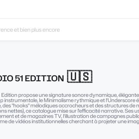
 et bien plus encore
🇺🇸
IO 51 EDITION
1 Edition propose une signature sonore dynamique, élégante e
op instrumentale, le Minimalisme rythmique et l'Underscore 
ine, des "hooks" mélodiques accrocheurs et des structures d
ns nettes), ce catalogue mise sur l'efficacité narrative. Ses u
ement et de magazines TV, l'illustration de campagnes publicit
e de vidéos institutionnelles cherchant à projeter une image