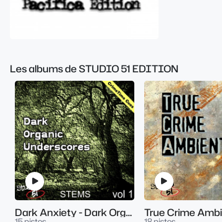
Les albums de STUDIO 51 EDITION
Dark Anxiety - Dark Organic Underscores V1
True Crime Ambie
15 pistes
18 pistes