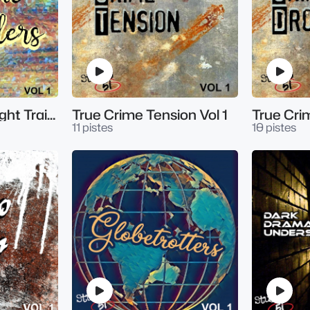
Trailer Toolbox Light Trailers V1
True Crime Tension Vol 1
True Cri
11 pistes
10 pistes