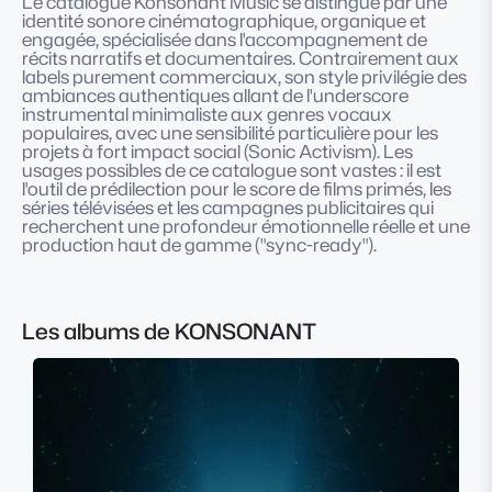
Le catalogue Konsonant Music se distingue par une
identité sonore cinématographique, organique et
engagée, spécialisée dans l'accompagnement de
récits narratifs et documentaires. Contrairement aux
labels purement commerciaux, son style privilégie des
ambiances authentiques allant de l'underscore
instrumental minimaliste aux genres vocaux
populaires, avec une sensibilité particulière pour les
projets à fort impact social (Sonic Activism). Les
usages possibles de ce catalogue sont vastes : il est
l'outil de prédilection pour le score de films primés, les
séries télévisées et les campagnes publicitaires qui
recherchent une profondeur émotionnelle réelle et une
production haut de gamme ("sync-ready").
Les albums de KONSONANT