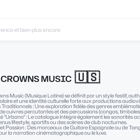
 et bien plus encore
🇺🇸
 CROWNS MUSIC
s Music (Musique Latine) se définit par un style festif, aut
olaire et une identité culturelle forte aux productions audiovi
Traditionnels : Une exploration fidèle des genres emblémat
de cuivres percutantes et des percussions (congas, timbales
 "Urbano" : Le catalogue intègre également les sonorités act
nus lifestyle, sportifs ou des scènes de club nocturnes.
et Passion : Des morceaux de Guitare Espagnole ou de Tango q
our la narration cinématographique ou le luxe.