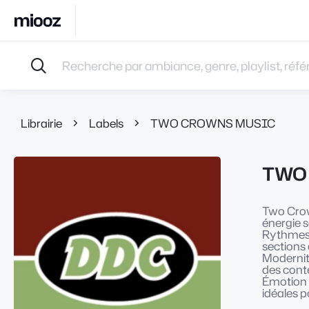
Accueil
Recherche par ambiance, genre, playlist, référence
Musiques
Labels
Albums
Librairie
Labels
TWO CROWNS MUSIC
Playlists
Contact
TWO
Recevoir une sélection
Connexion
Two Crown
énergie s
Rythmes 
sections 
Modernité
des conte
Émotion 
idéales p