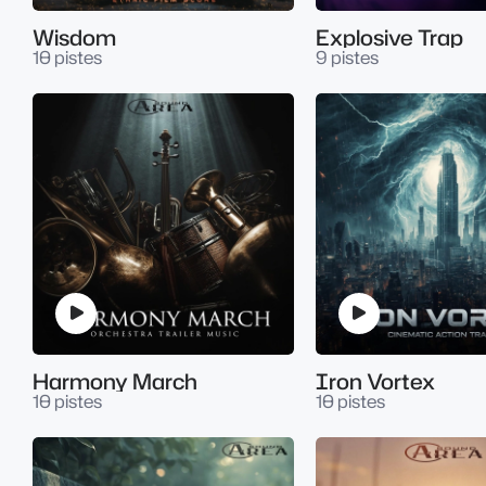
Wisdom
Explosive Trap
10 pistes
9 pistes
Harmony March
Iron Vortex
10 pistes
10 pistes