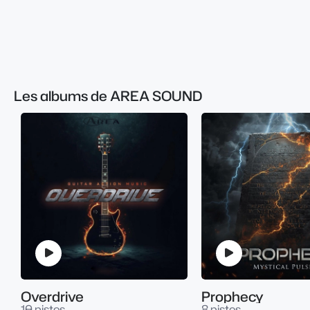
Les albums de AREA SOUND
Overdrive
Prophecy
10 pistes
8 pistes