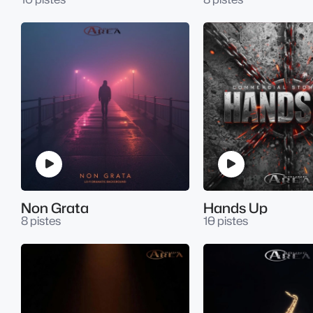
Non Grata
Hands Up
8 pistes
10 pistes