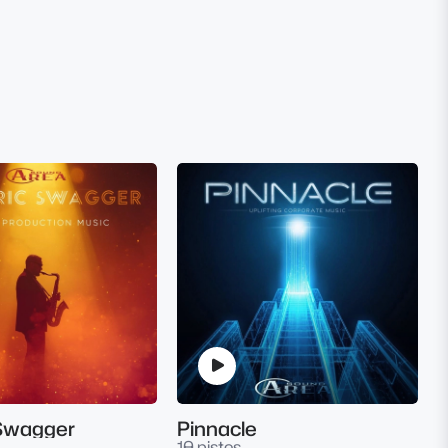
 Swagger
Pinnacle
10 pistes