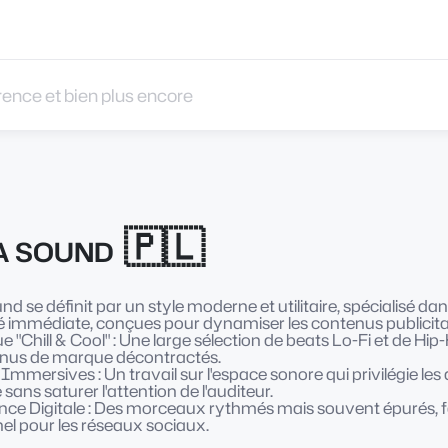
 et bien plus encore
🇵🇱
A SOUND
d se définit par un style moderne et utilitaire, spécialisé 
ité immédiate, conçues pour dynamiser les contenus publicitai
e "Chill & Cool" : Une large sélection de beats Lo-Fi et de Hip
enus de marque décontractés.
Immersives : Un travail sur l'espace sonore qui privilégie le
 sans saturer l'attention de l'auditeur.
ce Digitale : Des morceaux rythmés mais souvent épurés, fac
el pour les réseaux sociaux.