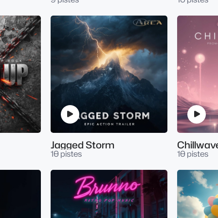
Jagged Storm
Chillwav
10 pistes
10 pistes