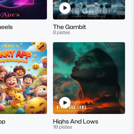
heels
The Gambit
8 pistes
pp
Highs And Lows
10 pistes