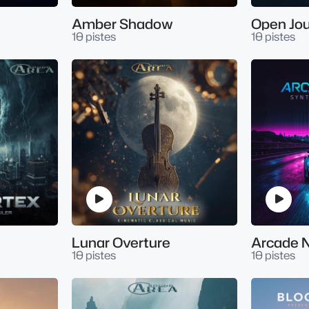
Amber Shadow
Open Jo
10 pistes
10 pistes
Lunar Overture
Arcade N
10 pistes
10 pistes