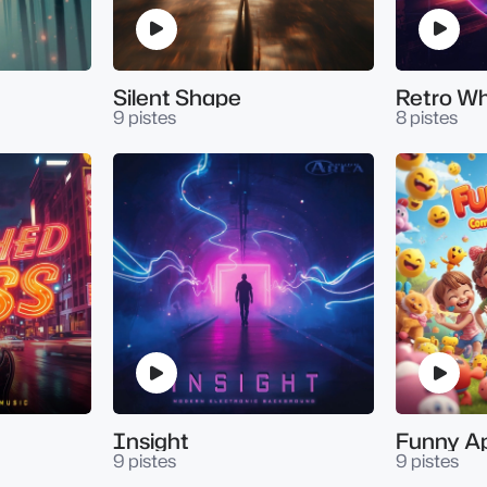
Silent Shape
Retro W
9 pistes
8 pistes
Insight
Funny A
9 pistes
9 pistes