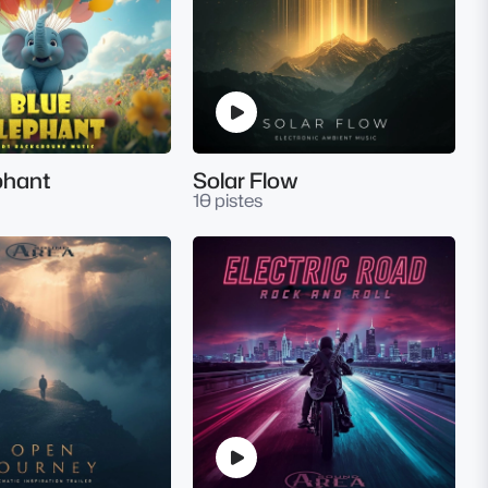
phant
Solar Flow
10 pistes