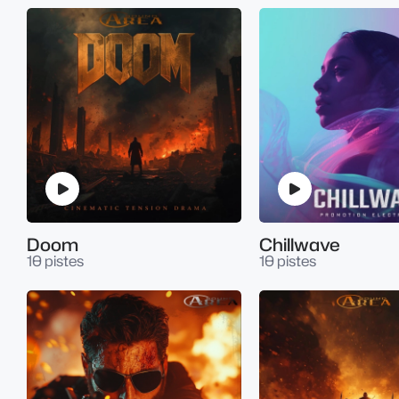
Doom
Chillwave
10 pistes
10 pistes