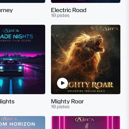
urney
Electric Road
10 pistes
ights
Mighty Roar
10 pistes