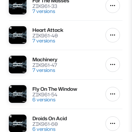
For The Masses
Lire
ZIK961-33
Autres a
7 versions
Heart Attack
Lire
ZIK961-40
Autres a
7 versions
Machinery
Lire
ZIK961-47
Autres a
7 versions
Fly On The Window
Lire
ZIK961-54
Autres a
6 versions
Droids On Acid
Lire
ZIK961-60
Autres a
6 versions