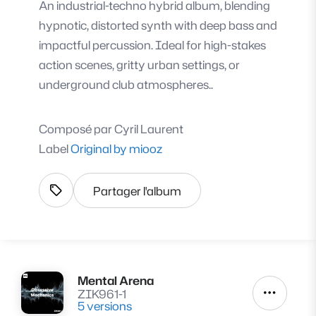
An industrial-techno hybrid album, blending
hypnotic, distorted synth with deep bass and
impactful percussion. Ideal for high-stakes
action scenes, gritty urban settings, or
underground club atmospheres..
Composé par
Cyril Laurent
Label
Original by miooz
Partager l'album
Afficher les tags
Mental Arena
Lire
ZIK961-1
Autres a
5 versions