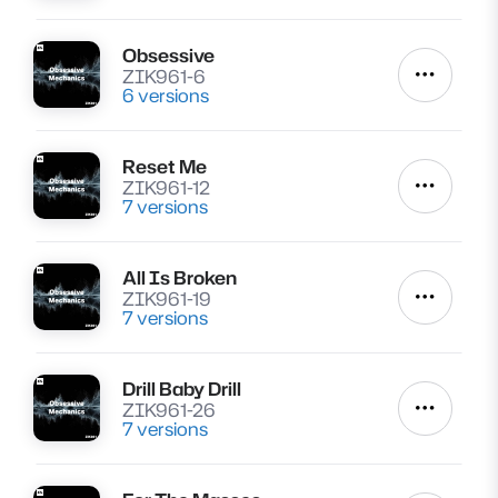
Obsessive
Lire
ZIK961-6
Autres a
6 versions
Reset Me
Lire
ZIK961-12
Autres a
7 versions
All Is Broken
Lire
ZIK961-19
Autres a
7 versions
Drill Baby Drill
Lire
ZIK961-26
Autres a
7 versions