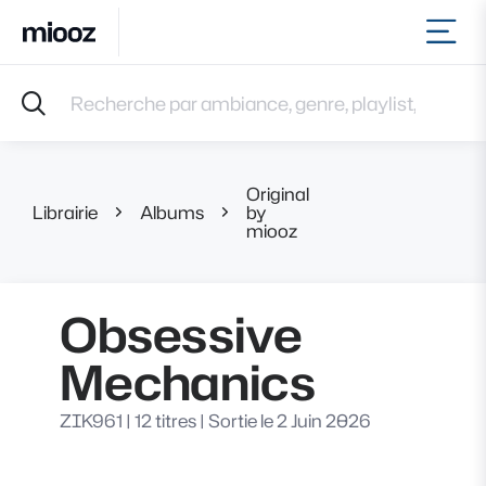
Ouvr
Accueil
Recherche par ambiance, genre, playlist, référence et 
Musiques
Labels
Albums
Original
Playlists
Librairie
Albums
by
Obsessive Mech
miooz
Contact
Recevoir une sélection
Connexion
Obsessive
Mechanics
ZIK961
|
12 titres
|
Sortie le 2 Juin 2026