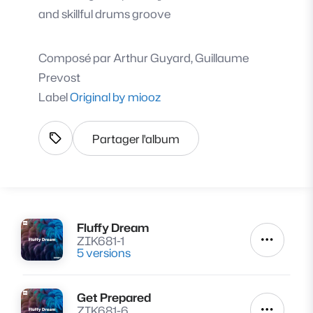
and skillful drums groove
Composé par
Arthur Guyard, Guillaume
Prevost
Label
Original by miooz
Partager l'album
Afficher les tags
Fluffy Dream
Lire
ZIK681-1
Autres a
5 versions
Get Prepared
Lire
ZIK681-6