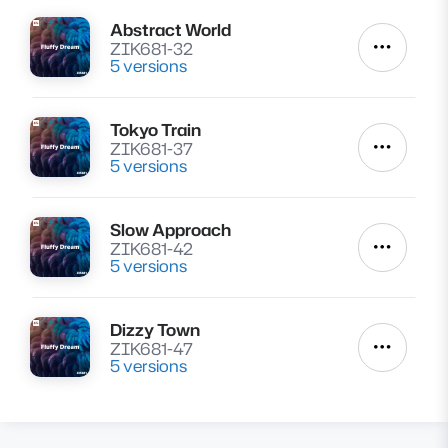
Abstract World
Lire
ZIK681-32
Autres a
5 versions
Tokyo Train
Lire
ZIK681-37
Autres a
5 versions
Slow Approach
Lire
ZIK681-42
Autres a
5 versions
Dizzy Town
Lire
ZIK681-47
Autres a
5 versions