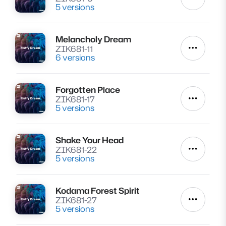
Autres a
5 versions
Melancholy Dream
Lire
ZIK681-11
Autres a
6 versions
Forgotten Place
Lire
ZIK681-17
Autres a
5 versions
Shake Your Head
Lire
ZIK681-22
Autres a
5 versions
Kodama Forest Spirit
Lire
ZIK681-27
Autres a
5 versions