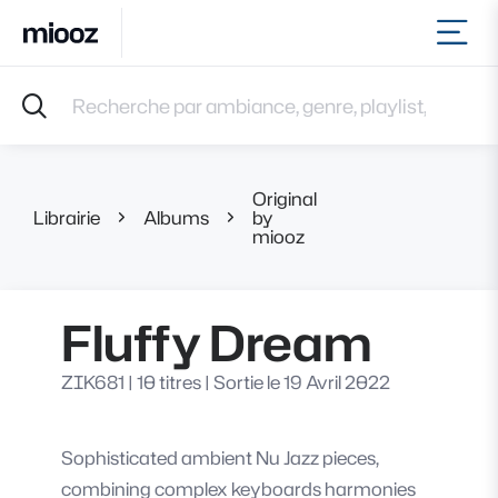
Ouvr
Accueil
Recherche par ambiance, genre, playlist, référence et 
Musiques
Labels
Albums
Original
Playlists
Librairie
Albums
by
Fluffy Dream
miooz
Contact
Recevoir une sélection
Connexion
Fluffy Dream
ZIK681
|
10 titres
|
Sortie le 19 Avril 2022
Sophisticated ambient Nu Jazz pieces,
combining complex keyboards harmonies