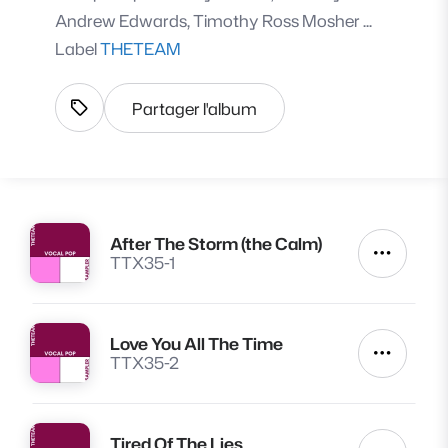
Andrew Edwards, Timothy Ross Mosher ...
Label
THETEAM
Partager l'album
Afficher les tags
After The Storm (the Calm)
Lire
Autres a
TTX35-1
Love You All The Time
Lire
Autres a
TTX35-2
Tired Of The Lies