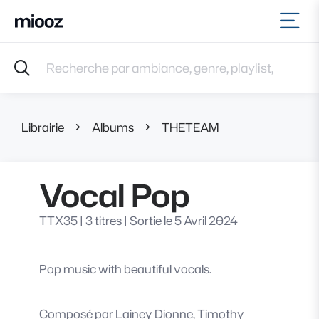
Ouvr
Accueil
Recherche par ambiance, genre, playlist, référence et 
Musiques
Labels
Albums
Librairie
Albums
THETEAM
Vocal Pop
Playlists
Contact
Recevoir une sélection
Vocal Pop
Connexion
TTX35
|
3 titres
|
Sortie le 5 Avril 2024
Pop music with beautiful vocals.
Composé par
Lainey Dionne, Timothy