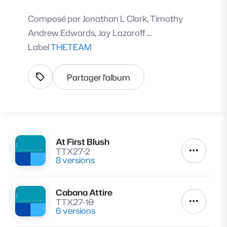
Composé par
Jonathan L Clark, Timothy
Andrew Edwards, Jay Lazaroff ...
Label
THETEAM
Partager l'album
Afficher les tags
At First Blush
Lire
TTX27-2
Autres a
8 versions
Cabana Attire
Lire
TTX27-10
Autres a
6 versions