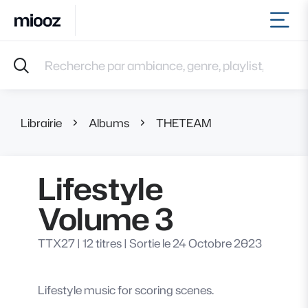
Ouvr
Accueil
Recherche par ambiance, genre, playlist, référence et 
Musiques
Labels
Albums
Librairie
Albums
THETEAM
Lifestyle Vol
Playlists
Contact
Recevoir une sélection
Lifestyle
Connexion
Volume 3
TTX27
|
12 titres
|
Sortie le 24 Octobre 2023
Lifestyle music for scoring scenes.