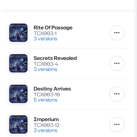
Rite Of Passage
Lire
TCX003-1
Autres a
3 versions
Secrets Revealed
Lire
TCX003-4
Autres a
3 versions
Destiny Arrives
Lire
TCX003-10
Autres a
5 versions
Imperium
Lire
TCX003-12
Autres a
3 versions