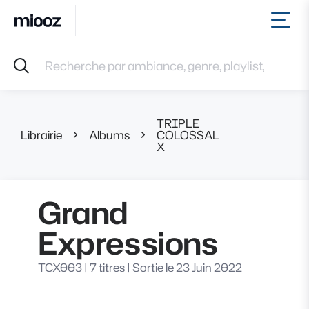
Ouvr
Accueil
Recherche par ambiance, genre, playlist, référence et 
Musiques
Labels
Albums
TRIPLE
Playlists
Librairie
Albums
COLOSSAL
Grand Expr
X
Contact
Recevoir une sélection
Connexion
Grand
Expressions
TCX003
|
7 titres
|
Sortie le 23 Juin 2022