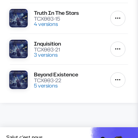
Truth In The Stars
Lire
TCX003-15
Autres a
4 versions
Inquisition
Lire
TCX003-21
Autres a
3 versions
Beyond Existence
Lire
TCX003-22
Autres a
5 versions