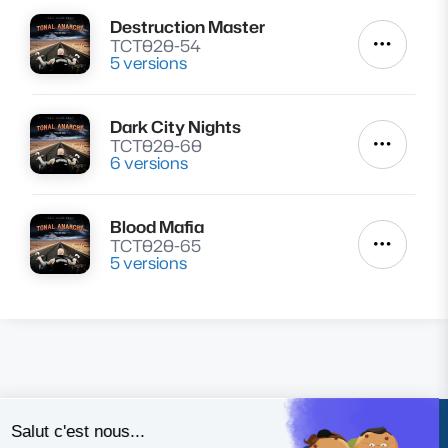
Destruction Master
Lire
TCT020-54
Autres a
5 versions
Dark City Nights
Lire
TCT020-60
Autres a
6 versions
Blood Mafia
Lire
TCT020-65
Autres a
5 versions