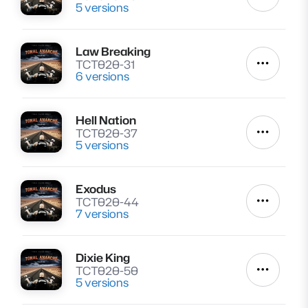
5 versions
Law Breaking
Lire
TCT020-31
Autres a
6 versions
Hell Nation
Lire
TCT020-37
Autres a
5 versions
Exodus
Lire
TCT020-44
Autres a
7 versions
Dixie King
Lire
TCT020-50
Autres a
5 versions