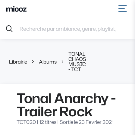
Ouvr
Accueil
Recherche par ambiance, genre, playlist, référence et 
Musiques
Labels
Albums
TONAL
Playlists
CHAOS
Librairie
Albums
Tonal Anarchy - 
MUSIC
Contact
- TCT
Recevoir une sélection
Connexion
Tonal Anarchy -
Trailer Rock
TCT020
|
12 titres
|
Sortie le 23 Fevrier 2021