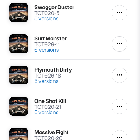
Swagger Duster
Lire
TCT020-5
Autres a
5 versions
Surf Monster
Lire
TCT020-11
Autres a
6 versions
Plymouth Dirty
Lire
TCT020-18
Autres a
5 versions
One Shot Kill
Lire
TCT020-21
Autres a
5 versions
Massive Fight
Lire
TCT020-26
Autres a