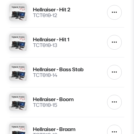
Hellraiser - Hit 2
Lire
Autres a
TCT010-12
Hellraiser - Hit 1
Lire
Autres a
TCT010-13
Hellraiser - Bass Stab
Lire
Autres a
TCT010-14
Hellraiser - Boom
Lire
Autres a
TCT010-15
Hellraiser - Braam
Lire