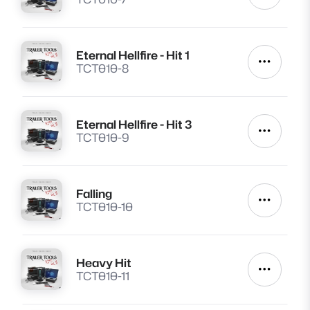
Eternal Hellfire - Hit 1
Lire
Autres a
TCT010-8
Eternal Hellfire - Hit 3
Lire
Autres a
TCT010-9
Falling
Lire
Autres a
TCT010-10
Heavy Hit
Lire
Autres a
TCT010-11