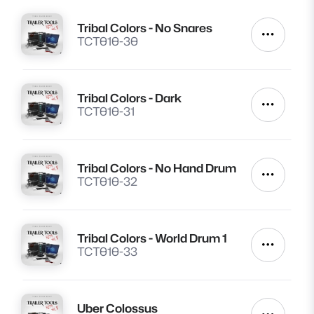
Tribal Colors - No Snares
Lire
Autres a
TCT010-30
Tribal Colors - Dark
Lire
Autres a
TCT010-31
Tribal Colors - No Hand Drum
Lire
Autres a
TCT010-32
Tribal Colors - World Drum 1
Lire
Autres a
TCT010-33
Uber Colossus
Lire