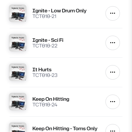
Ignite - Low Drum Only
Lire
Autres a
TCT010-21
Ignite - Sci Fi
Lire
Autres a
TCT010-22
It Hurts
Lire
Autres a
TCT010-23
Keep On Hitting
Lire
Autres a
TCT010-24
Keep On Hitting - Toms Only
Lire