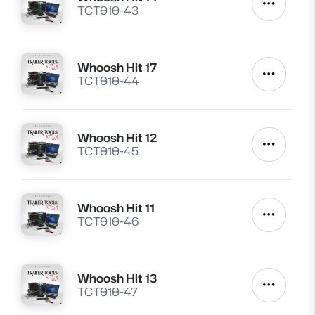
Lire
Autres a
TCT010-43
Whoosh Hit 17
Lire
Autres a
TCT010-44
Whoosh Hit 12
Lire
Autres a
TCT010-45
Whoosh Hit 11
Lire
Autres a
TCT010-46
Whoosh Hit 13
Lire
Autres a
TCT010-47