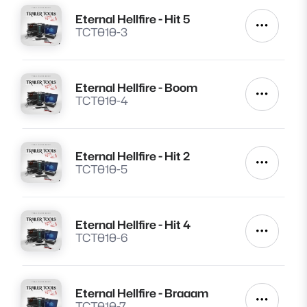
Eternal Hellfire - Hit 5
Lire
Autres a
TCT010-3
Eternal Hellfire - Boom
Lire
Autres a
TCT010-4
Eternal Hellfire - Hit 2
Lire
Autres a
TCT010-5
Eternal Hellfire - Hit 4
Lire
Autres a
TCT010-6
Eternal Hellfire - Braaam
Lire
Autres a
TCT010-7