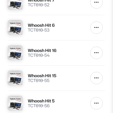
Lire
Autres a
TCT010-52
Whoosh Hit 6
Lire
Autres a
TCT010-53
Whoosh Hit 16
Lire
Autres a
TCT010-54
Whoosh Hit 15
Lire
Autres a
TCT010-55
Whoosh Hit 5
Lire
Autres a
TCT010-56