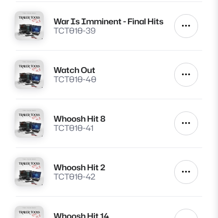
War Is Imminent - Final Hits
Lire
Autres a
TCT010-39
Watch Out
Lire
Autres a
TCT010-40
Whoosh Hit 8
Lire
Autres a
TCT010-41
Whoosh Hit 2
Lire
Autres a
TCT010-42
Whoosh Hit 14