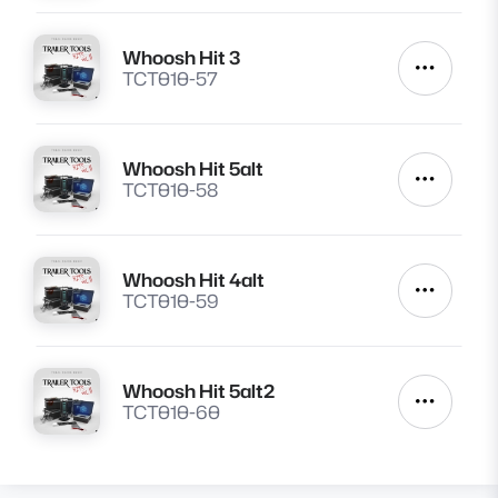
Whoosh Hit 3
Lire
Autres a
TCT010-57
Whoosh Hit 5alt
Lire
Autres a
TCT010-58
Whoosh Hit 4alt
Lire
Autres a
TCT010-59
Whoosh Hit 5alt2
Lire
Autres a
TCT010-60