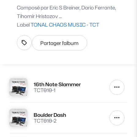
Composé par
Eric S Breiner, Dario Ferrante,
Tihomir Hristozov ...
Label
TONAL CHAOS MUSIC - TCT
Partager l'album
Afficher les tags
16th Note Slammer
Lire
Autres a
TCT010-1
Boulder Dash
Lire
Autres a
TCT010-2