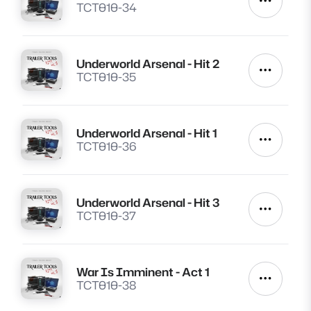
Autres a
TCT010-34
Underworld Arsenal - Hit 2
Lire
Autres a
TCT010-35
Underworld Arsenal - Hit 1
Lire
Autres a
TCT010-36
Underworld Arsenal - Hit 3
Lire
Autres a
TCT010-37
War Is Imminent - Act 1
Lire
Autres a
TCT010-38