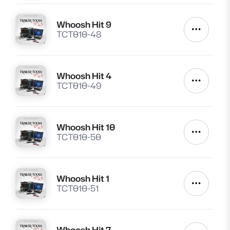
Whoosh Hit 9
Lire
Autres a
TCT010-48
Whoosh Hit 4
Lire
Autres a
TCT010-49
Whoosh Hit 10
Lire
Autres a
TCT010-50
Whoosh Hit 1
Lire
Autres a
TCT010-51
Whoosh Hit 7