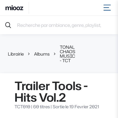
Ouvr
Accueil
Recherche par ambiance, genre, playlist, référence et 
Musiques
Labels
Albums
TONAL
Playlists
CHAOS
Librairie
Albums
Trailer Tools - Hi
MUSIC
Contact
- TCT
Recevoir une sélection
Connexion
Trailer Tools -
Hits Vol.2
TCT010
|
60 titres
|
Sortie le 19 Fevrier 2021