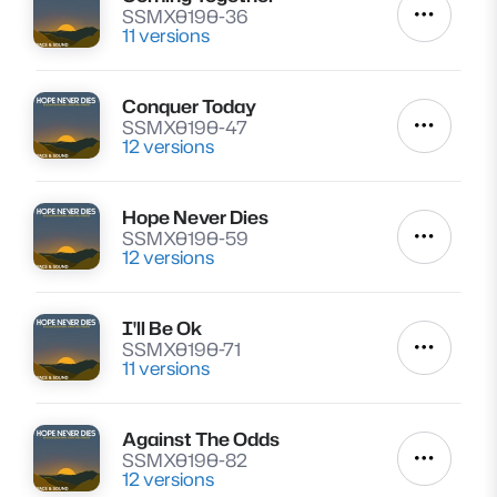
Lire
SSMX0190-36
Autres a
11 versions
Conquer Today
Lire
SSMX0190-47
Autres a
12 versions
Hope Never Dies
Lire
SSMX0190-59
Autres a
12 versions
I'll Be Ok
Lire
SSMX0190-71
Autres a
11 versions
Against The Odds
Lire
SSMX0190-82
Autres a
12 versions