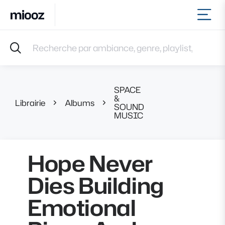
Ouvr
Accueil
Recherche par ambiance, genre, playlist, référence et 
Musiques
Labels
Albums
SPACE
Playlists
&
Librairie
Albums
Hope Never Dies
SOUND
Contact
MUSIC
Recevoir une sélection
Connexion
Hope Never
Dies Building
Emotional