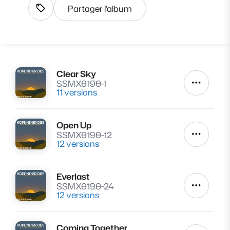
Partager l'album
Afficher les tags
Clear Sky
Lire
SSMX0190-1
Autres a
11 versions
Open Up
Lire
SSMX0190-12
Autres a
12 versions
Everlast
Lire
SSMX0190-24
Autres a
12 versions
Coming Together