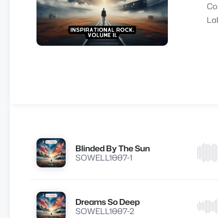
Co
La
Blinded By The Sun
Lire
SOWELL1007-1
Dreams So Deep
Lire
SOWELL1007-2