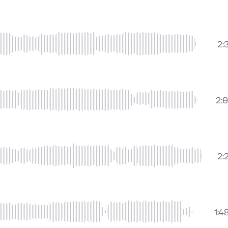
2:
2:
2:
1:4