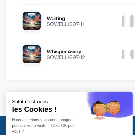
Waiting
Lire
SOWELL1007-11
Whisper Away
Lire
SOWELL1007-12