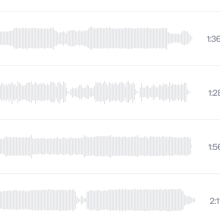
1:3
1:2
1:5
2:1