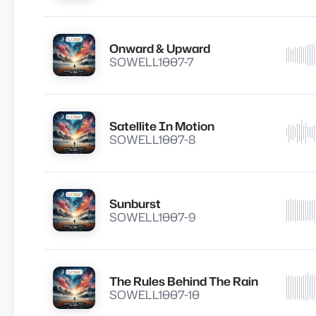
Onward & Upward
Lire
SOWELL1007-7
Satellite In Motion
Lire
SOWELL1007-8
Sunburst
Lire
SOWELL1007-9
The Rules Behind The Rain
Lire
SOWELL1007-10