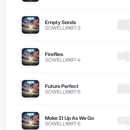
Empty Sands
Lire
SOWELL1007-3
Fireflies
Lire
SOWELL1007-4
Future Perfect
Lire
SOWELL1007-5
Make It Up As We Go
Lire
SOWELL1007-6