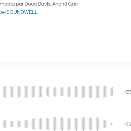
mposé par
Doug Davis, Anand Gan
bel
SOUNDWELL
1:5
1:5