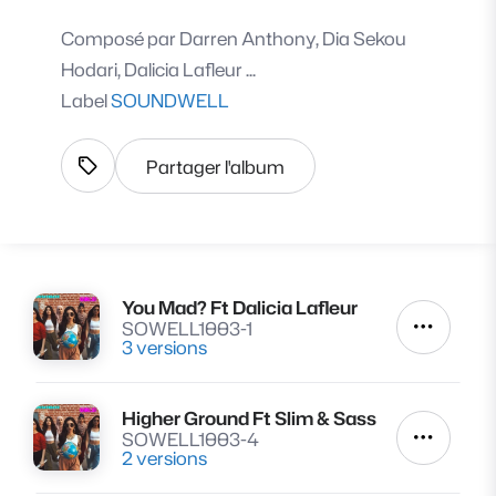
Composé par
Darren Anthony, Dia Sekou
Hodari, Dalicia Lafleur ...
Label
SOUNDWELL
Partager l'album
Afficher les tags
You Mad? Ft Dalicia Lafleur
Lire
SOWELL1003-1
Autres a
3 versions
Higher Ground Ft Slim & Sass
Lire
SOWELL1003-4
Autres a
2 versions