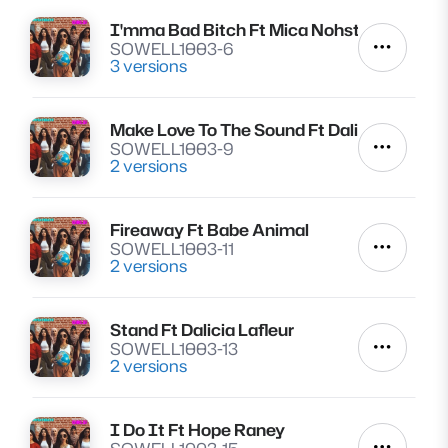
I'mma Bad Bitch Ft Mica Nohstadt & Cha
Lire
SOWELL1003-6
Autres a
3 versions
Make Love To The Sound Ft Dalicia Lafleur
Lire
SOWELL1003-9
Autres a
2 versions
Fireaway Ft Babe Animal
Lire
SOWELL1003-11
Autres a
2 versions
Stand Ft Dalicia Lafleur
Lire
SOWELL1003-13
Autres a
2 versions
I Do It Ft Hope Raney
Lire