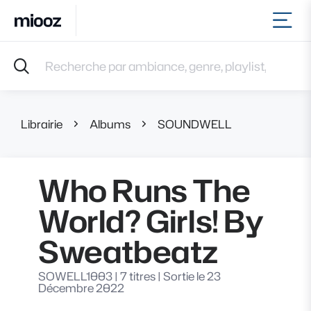
Ouvr
Accueil
Recherche par ambiance, genre, playlist, référence et 
Musiques
Labels
Albums
Librairie
Albums
SOUNDWELL
Who Runs 
Playlists
Contact
Recevoir une sélection
Who Runs The
Connexion
World? Girls! By
Sweatbeatz
SOWELL1003
|
7 titres
|
Sortie le 23
Décembre 2022