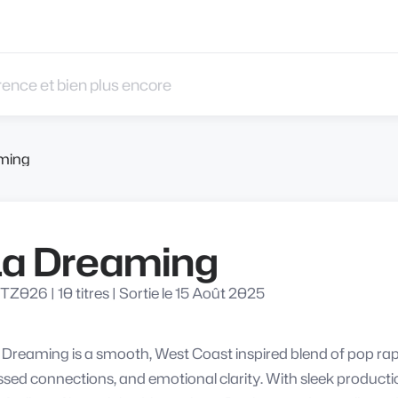
 et bien plus encore
ming
La Dreaming
TZ026
|
10 titres
|
Sortie le 15 Août 2025
 Dreaming is a smooth, West Coast inspired blend of pop ra
sed connections, and emotional clarity. With sleek product