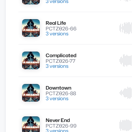
3 versions
Real Life
Lire
PCTZ026-66
3 versions
Complicated
Lire
PCTZ026-77
3 versions
Downtown
Lire
PCTZ026-88
3 versions
Never End
Lire
PCTZ026-99
3 versions