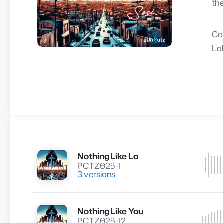
the
Co
La
Nothing Like La
Lire
PCTZ026-1
3 versions
Nothing Like You
Lire
PCTZ026-12