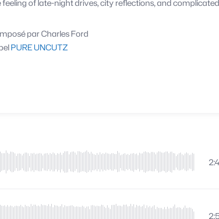
 feeling of late-night drives, city reflections, and complicated
mposé par
Charles Ford
bel
PURE UNCUTZ
2:
2: