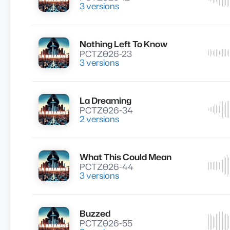
3 versions
Nothing Left To Know
Lire
PCTZ026-23
3 versions
La Dreaming
Lire
PCTZ026-34
2 versions
What This Could Mean
Lire
PCTZ026-44
3 versions
Buzzed
Lire
PCTZ026-55