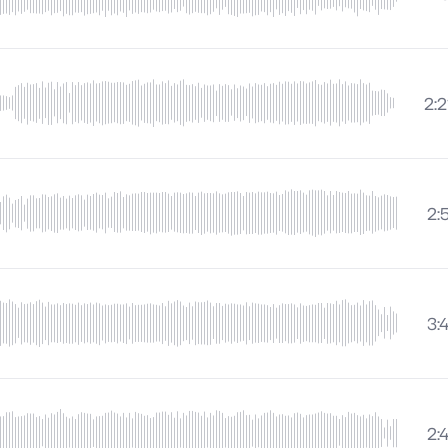
2:2
2:
3:
2: