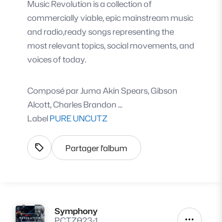
Music Revolution is a collection of
commercially viable, epic mainstream music
and radio,ready songs representing the
most relevant topics, social movements, and
voices of today.
Composé par
Juma Akin Spears, Gibson
Alcott, Charles Brandon ...
Label
PURE UNCUTZ
Partager l'album
Afficher les tags
Symphony
Lire
PCTZ023-1