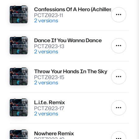
Confessions Of A Hero (Achilles)
Lire
PCTZ023-11
Autres a
2 versions
Dance If You Wanna Dance
Lire
PCTZ023-13
Autres a
2 versions
Throw Your Hands In The Sky
Lire
PCTZ023-15
Autres a
2 versions
L.i.f.e. Remix
Lire
PCTZ023-17
Autres a
2 versions
Nowhere Remix
Lire