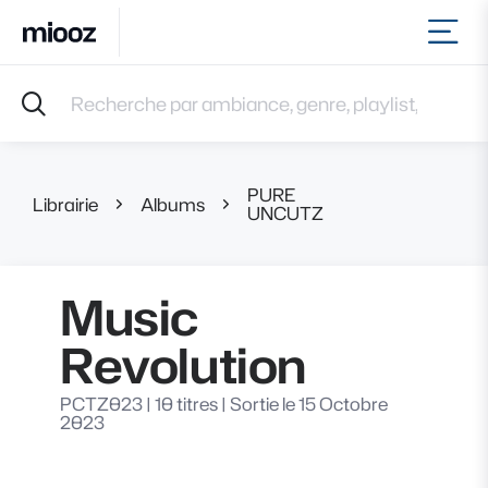
Ouvr
Accueil
Recherche par ambiance, genre, playlist, référence et 
Musiques
Labels
Albums
PURE
Playlists
Librairie
Albums
Music Revolut
UNCUTZ
Contact
Recevoir une sélection
Music
Connexion
Revolution
PCTZ023
|
10 titres
|
Sortie le 15 Octobre
2023