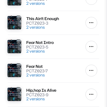
Autres a
2 versions
This Ain't Enough
Lire
PCTZ023-3
Autres a
2 versions
Fear Not Intro
Lire
PCTZ023-5
Autres a
2 versions
Fear Not
Lire
PCTZ023-7
Autres a
2 versions
Hip,hop Is Alive
Lire
PCTZ023-9
Autres a
2 versions