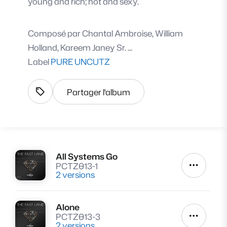
young and rich; hot and sexy.
Composé par
Chantal Ambroise, William
Holland, Kareem Janey Sr. ...
Label
PURE UNCUTZ
Partager l'album
Afficher les tags
All Systems Go
Lire
PCTZ013-1
Autres a
2 versions
Alone
Lire
PCTZ013-3
Autres a
2 versions