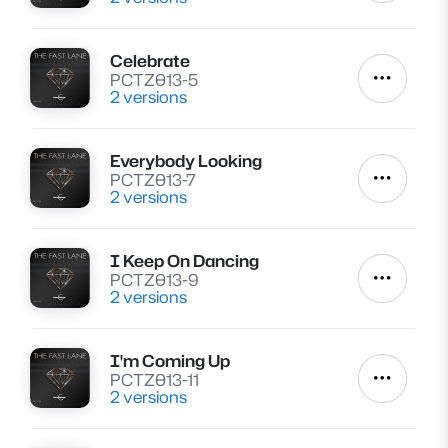
Celebrate
Lire
PCTZ013-5
Autres a
2 versions
Everybody Looking
Lire
PCTZ013-7
Autres a
2 versions
I Keep On Dancing
Lire
PCTZ013-9
Autres a
2 versions
I'm Coming Up
Lire
PCTZ013-11
Autres a
2 versions