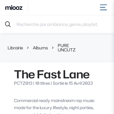
Ouvr
Accueil
Recherche par ambiance, genre, playlist, référence et 
Musiques
Labels
Albums
PURE
Playlists
Librairie
Albums
The Fast Lane
UNCUTZ
Contact
Recevoir une sélection
The Fast Lane
Connexion
PCTZ013
|
10 titres
|
Sortie le 15 Avril 2023
Commercial ready mainstream rap music
made for the luxury lifestyle, night parties,