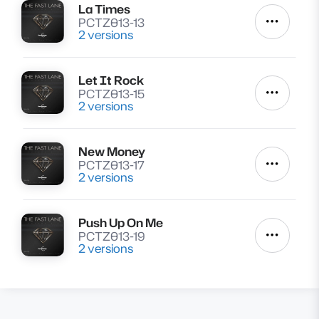
La Times
Lire
PCTZ013-13
Autres a
2 versions
Let It Rock
Lire
PCTZ013-15
Autres a
2 versions
New Money
Lire
PCTZ013-17
Autres a
2 versions
Push Up On Me
Lire
PCTZ013-19
Autres a
2 versions