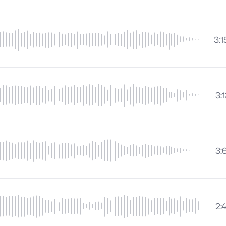
3:1
3:
3:
2:4