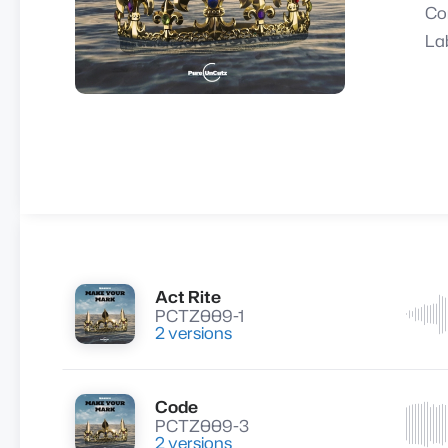
Co
La
Act Rite
Lire
PCTZ009-1
2 versions
Code
Lire
PCTZ009-3
2 versions