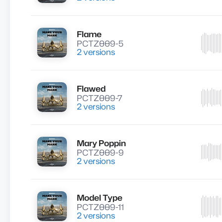
Flame
Lire
PCTZ009-5
2 versions
Flawed
Lire
PCTZ009-7
2 versions
Mary Poppin
Lire
PCTZ009-9
2 versions
Model Type
Lire
PCTZ009-11
2 versions