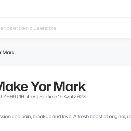
 et bien plus encore
r Mark
Make Yor Mark
TZ009
|
10 titres
|
Sortie le 15 Avril 2023
sion and pain, breakup and love. A fresh boost of original,