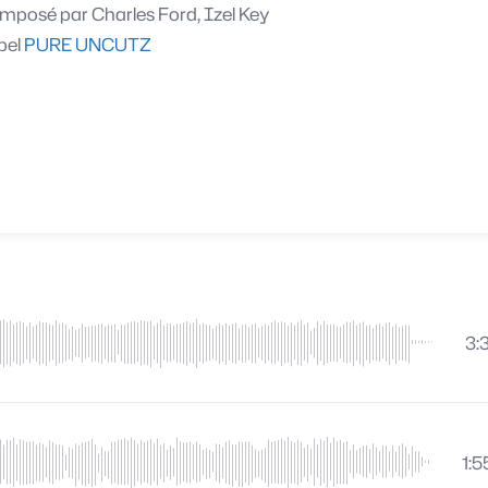
mposé par
Charles Ford, Izel Key
bel
PURE UNCUTZ
3:
1:5