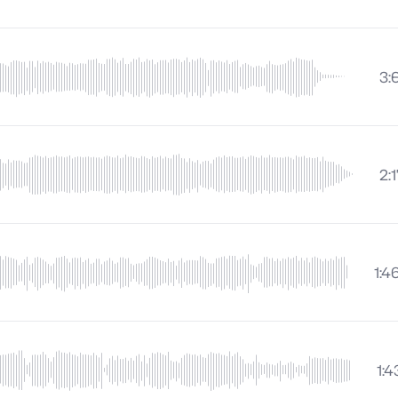
3:
2:
1:4
1:4