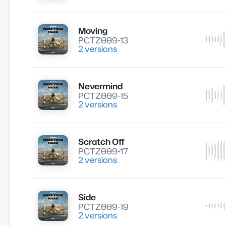
Moving
Lire
PCTZ009-13
2 versions
Nevermind
Lire
PCTZ009-15
2 versions
Scratch Off
Lire
PCTZ009-17
2 versions
Side
Lire
PCTZ009-19
2 versions