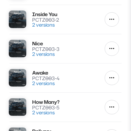
Inside You
Lire
PCTZ003-2
Autres a
2 versions
Nice
Lire
PCTZ003-3
Autres a
2 versions
Awake
Lire
PCTZ003-4
Autres a
2 versions
How Many?
Lire
PCTZ003-5
Autres a
2 versions