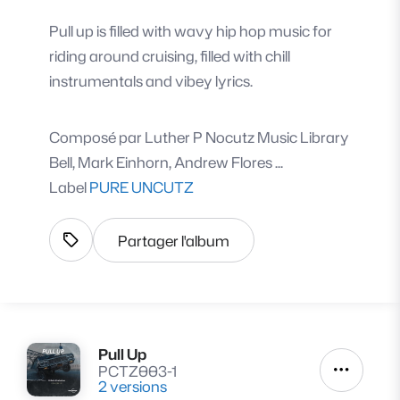
Pull up is filled with wavy hip hop music for
riding around cruising, filled with chill
instrumentals and vibey lyrics.
Composé par
Luther P Nocutz Music Library
Bell, Mark Einhorn, Andrew Flores ...
Label
PURE UNCUTZ
Partager l'album
Afficher les tags
Pull Up
Lire
PCTZ003-1
Autres a
2 versions