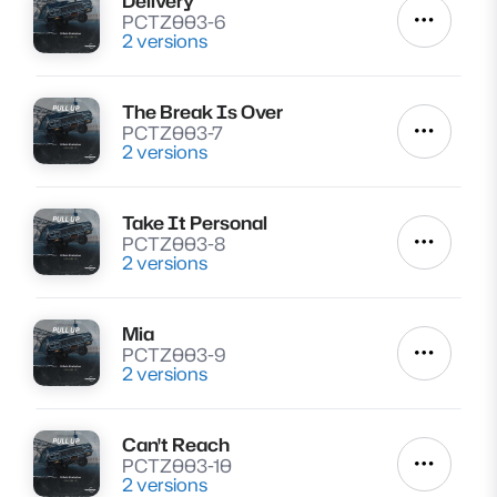
Delivery
Lire
PCTZ003-6
Autres a
2 versions
The Break Is Over
Lire
PCTZ003-7
Autres a
2 versions
Take It Personal
Lire
PCTZ003-8
Autres a
2 versions
Mia
Lire
PCTZ003-9
Autres a
2 versions
Can't Reach
Lire
PCTZ003-10
Autres a
2 versions