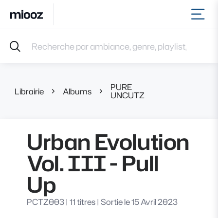
Ouvr
Accueil
Recherche par ambiance, genre, playlist, référence et 
Musiques
Labels
Albums
PURE
Playlists
Librairie
Albums
Urban Evolution
UNCUTZ
Contact
Recevoir une sélection
Urban Evolution
Connexion
Vol. III - Pull
Up
PCTZ003
|
11 titres
|
Sortie le 15 Avril 2023