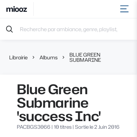
Ouvr
Accueil
Recherche par ambiance, genre, playlist, référence et 
Musiques
Labels
Albums
BLUE GREEN
Playlists
Librairie
Albums
Blue Gree
SUBMARINE
Contact
Recevoir une sélection
Blue Green
Connexion
Submarine
'success Inc'
PACBGS3066
|
10 titres
|
Sortie le 2 Juin 2016