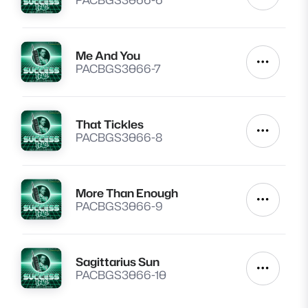
Me And You
Lire
Autres a
PACBGS3066-7
That Tickles
Lire
Autres a
PACBGS3066-8
More Than Enough
Lire
Autres a
PACBGS3066-9
Sagittarius Sun
Lire
Autres a
PACBGS3066-10