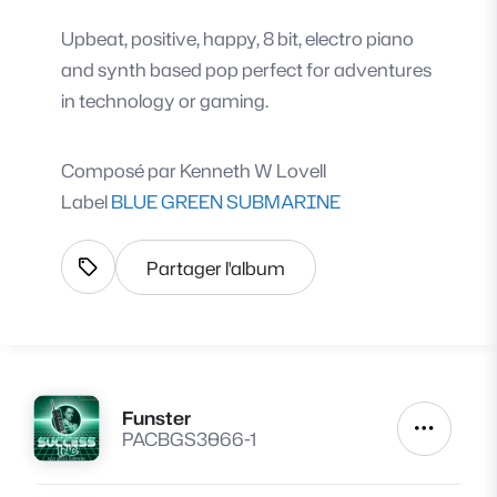
Upbeat, positive, happy, 8 bit, electro piano
and synth based pop perfect for adventures
in technology or gaming.
Composé par
Kenneth W Lovell
Label
BLUE GREEN SUBMARINE
Partager l'album
Afficher les tags
Funster
Lire
Autres a
PACBGS3066-1