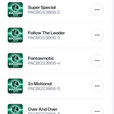
Super Special
Lire
Autres a
PACBGS3066-2
Follow The Leader
Lire
Autres a
PACBGS3066-3
Fantasmatic
Lire
Autres a
PACBGS3066-4
In Motional
Lire
Autres a
PACBGS3066-5
Over And Over
Lire
Autres a
PACBGS3066-6