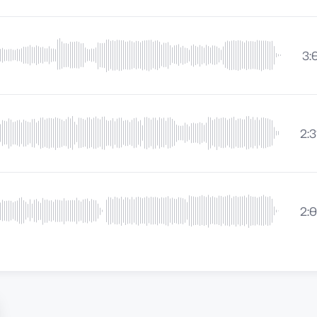
3:
2:3
2: