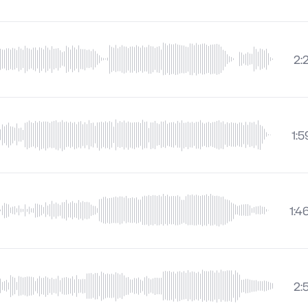
2:
1:5
1:4
2: