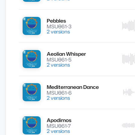
Pebbles
Lire
MSU061-3
2 versions
Aeolian Whisper
Lire
MSU061-5
2 versions
Mediterranean Dance
Lire
MSU061-6
2 versions
Apodimos
Lire
MSU061-7
2 versions