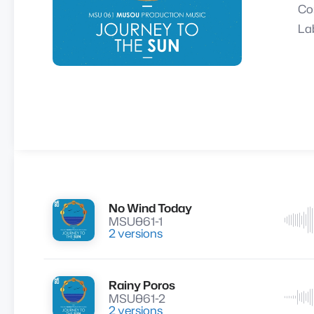
Co
La
No Wind Today
Lire
MSU061-1
2 versions
Rainy Poros
Lire
MSU061-2
2 versions