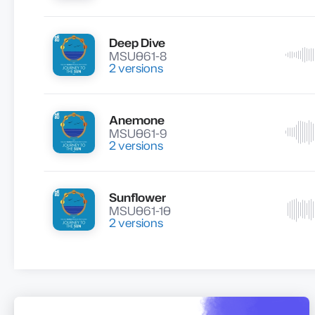
Deep Dive
Lire
MSU061-8
2 versions
Anemone
Lire
MSU061-9
2 versions
Sunflower
Lire
MSU061-10
2 versions