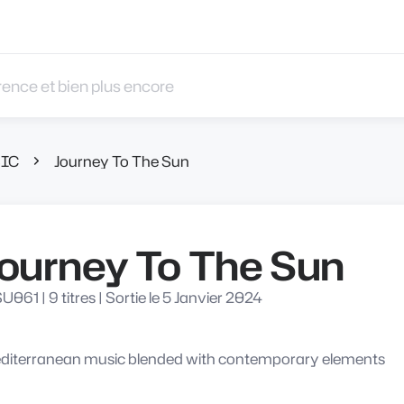
 et bien plus encore
IC
Journey To The Sun
ourney To The Sun
U061
|
9 titres
|
Sortie le 5 Janvier 2024
diterranean music blended with contemporary elements