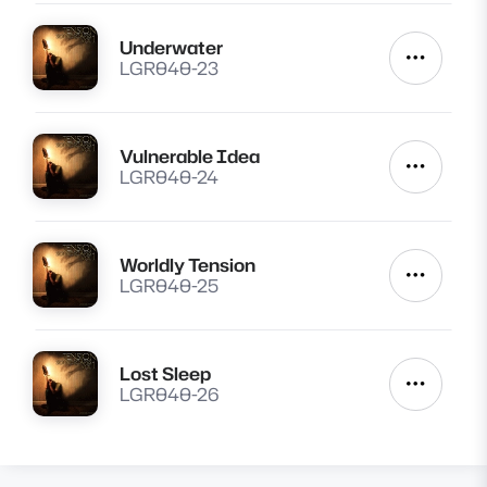
Underwater
Lire
Autres a
LGR040-23
Vulnerable Idea
Lire
Autres a
LGR040-24
Worldly Tension
Lire
Autres a
LGR040-25
Lost Sleep
Lire
Autres a
LGR040-26