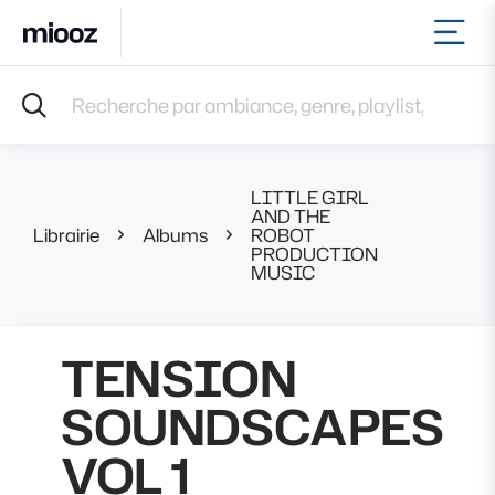
Ouvr
Accueil
Recherche par ambiance, genre, playlist, référence et 
Musiques
Labels
Albums
LITTLE GIRL
Playlists
AND THE
Librairie
Albums
ROBOT
TENSIO
Contact
PRODUCTION
Recevoir une sélection
MUSIC
Connexion
TENSION
SOUNDSCAPES
VOL 1