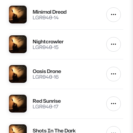
Minimal Dread
Lire
Autres a
LGR040-14
Nightcrawler
Lire
Autres a
LGR040-15
Oasis Drone
Lire
Autres a
LGR040-16
Red Sunrise
Lire
Autres a
LGR040-17
Shots In The Dark
Lire