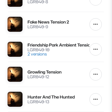
Autres a
LGR040-8
Fake News Tension 2
Lire
Autres a
LGR040-9
Friendship Park Ambient Tension
Lire
LGR040-10
Autres a
2 versions
Growling Tension
Lire
Autres a
LGR040-12
Hunter And The Hunted
Lire
Autres a
LGR040-13