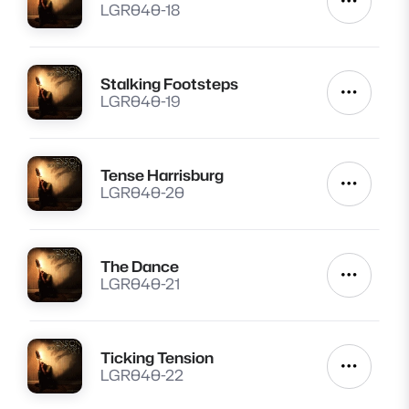
Autres a
LGR040-18
Stalking Footsteps
Lire
Autres a
LGR040-19
Tense Harrisburg
Lire
Autres a
LGR040-20
The Dance
Lire
Autres a
LGR040-21
Ticking Tension
Lire
Autres a
LGR040-22