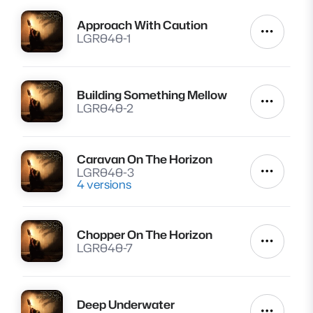
Approach With Caution
Lire
Autres a
LGR040-1
Building Something Mellow
Lire
Autres a
LGR040-2
Caravan On The Horizon
Lire
LGR040-3
Autres a
4 versions
Chopper On The Horizon
Lire
Autres a
LGR040-7
Deep Underwater
Lire