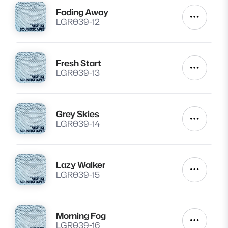
Fading Away
Lire
Autres a
LGR039-12
Fresh Start
Lire
Autres a
LGR039-13
Grey Skies
Lire
Autres a
LGR039-14
Lazy Walker
Lire
Autres a
LGR039-15
Morning Fog
Lire
Autres a
LGR039-16