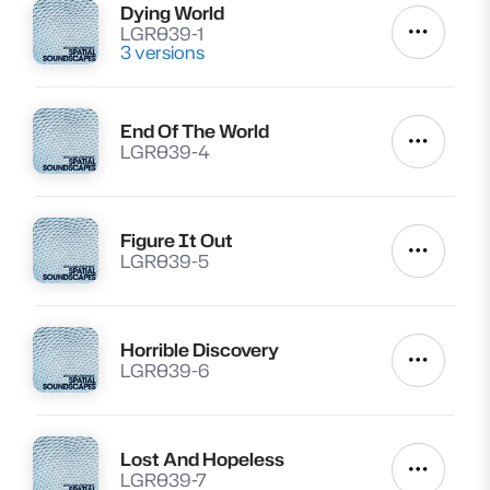
Dying World
Lire
LGR039-1
Autres a
3 versions
End Of The World
Lire
Autres a
LGR039-4
Figure It Out
Lire
Autres a
LGR039-5
Horrible Discovery
Lire
Autres a
LGR039-6
Lost And Hopeless
Lire
Autres a
LGR039-7