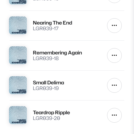
Nearing The End
Lire
Autres a
LGR039-17
Remembering Again
Lire
Autres a
LGR039-18
Small Delima
Lire
Autres a
LGR039-19
Teardrop Ripple
Lire
Autres a
LGR039-20