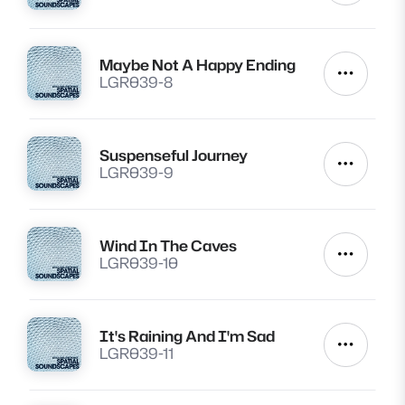
Maybe Not A Happy Ending
Lire
Autres a
LGR039-8
Suspenseful Journey
Lire
Autres a
LGR039-9
Wind In The Caves
Lire
Autres a
LGR039-10
It's Raining And I'm Sad
Lire
Autres a
LGR039-11