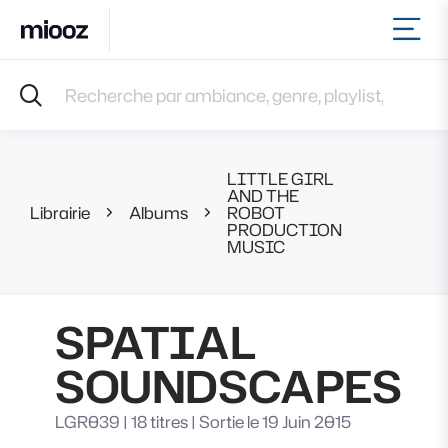
Ouvr
Accueil
Recherche par ambiance, genre, playlist, référence et 
Musiques
Labels
Albums
LITTLE GIRL
Playlists
AND THE
Librairie
Albums
ROBOT
SPATIA
Contact
PRODUCTION
Recevoir une sélection
MUSIC
Connexion
SPATIAL
SOUNDSCAPES
LGR039
|
18 titres
|
Sortie le 19 Juin 2015