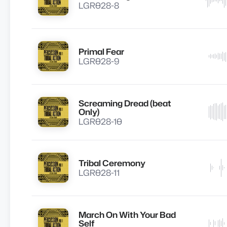
LGR028-8
Primal Fear
Lire
LGR028-9
Screaming Dread (beat
Lire
Only)
LGR028-10
Tribal Ceremony
Lire
LGR028-11
March On With Your Bad
Lire
Self