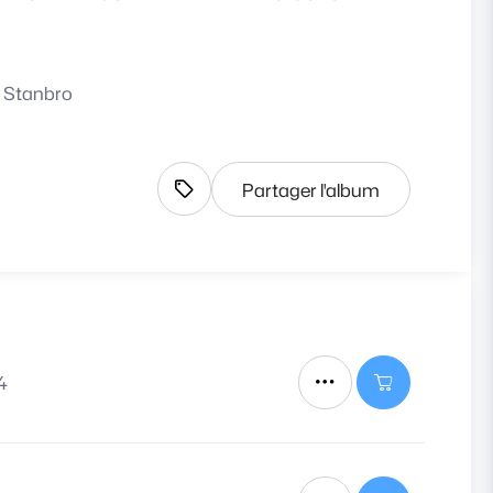
 Stanbro
Partager l'album
Afficher les tags
4
Autres actions
Ajouter le tit