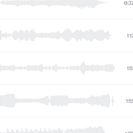
0:3
1:1
1:
1:5