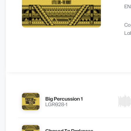
EN
Co
La
Big Percussion 1
Lire
LGR028-1
Chased In Darkness