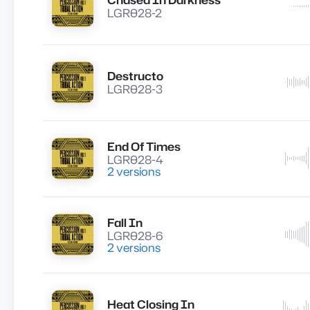
Lire
LGR028-2
Destructo
Lire
LGR028-3
End Of Times
Lire
LGR028-4
2 versions
Fall In
Lire
LGR028-6
2 versions
Heat Closing In
Lire