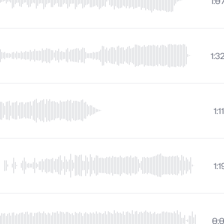
1:0
1:3
1:11
1:1
0: