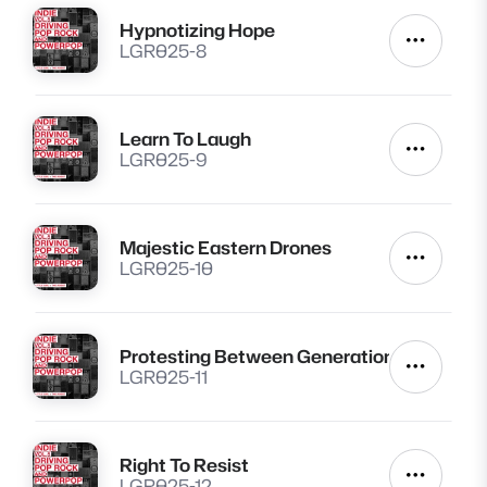
Hypnotizing Hope
Lire
Autres a
LGR025-8
Learn To Laugh
Lire
Autres a
LGR025-9
Majestic Eastern Drones
Lire
Autres a
LGR025-10
Protesting Between Generations
Lire
Autres a
LGR025-11
Right To Resist
Lire
Autres a
LGR025-12