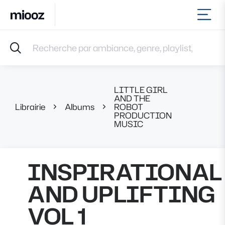
Ouvr
Accueil
Recherche par ambiance, genre, playlist, référence et 
Musiques
Labels
Albums
LITTLE GIRL
Playlists
AND THE
Librairie
Albums
ROBOT
INSPIR
Contact
PRODUCTION
Recevoir une sélection
MUSIC
Connexion
INSPIRATIONAL
AND UPLIFTING
VOL 1