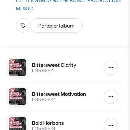
LITTLE GIRL AND THE ROBOT PRODUCTION
MUSIC
Partager l'album
Afficher les tags
Bittersweet Clarity
Lire
Autres a
LGR025-1
Bittersweet Motivation
Lire
Autres a
LGR025-2
Bold Horizons
Lire
Autres a
LGR025-3