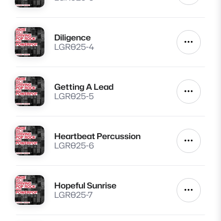
Diligence
Lire
Autres a
LGR025-4
Getting A Lead
Lire
Autres a
LGR025-5
Heartbeat Percussion
Lire
Autres a
LGR025-6
Hopeful Sunrise
Lire
Autres a
LGR025-7