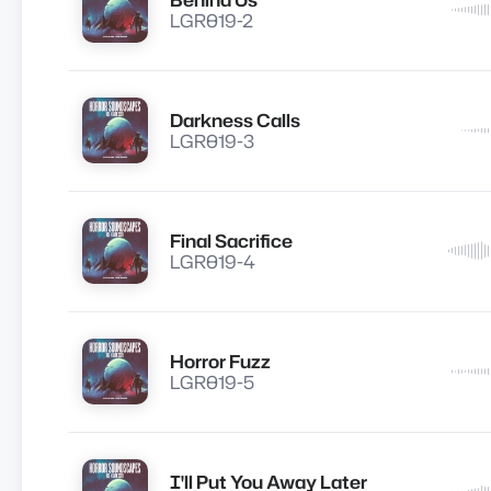
Lire
LGR019-2
Darkness Calls
Lire
LGR019-3
Final Sacrifice
Lire
LGR019-4
Horror Fuzz
Lire
LGR019-5
I'll Put You Away Later
Lire