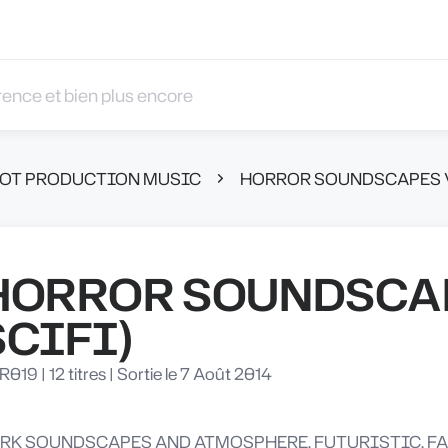
 et bien plus encore
OBOT PRODUCTION MUSIC
HORROR SOUNDSCAPES VO
HORROR SOUNDSCAP
SCIFI)
R019
|
12 titres
|
Sortie le 7 Août 2014
RK SOUNDSCAPES AND ATMOSPHERE, FUTURISTIC, FAN