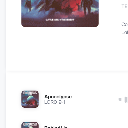
TE
Co
La
Apocalypse
Lire
LGR019-1
Behind Us