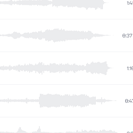
1:
0:37
1:1
0:4