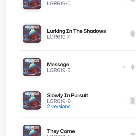
LGR019-6
Lurking In The Shadows
Lire
LGR019-7
Message
Lire
LGR019-8
Slowly In Pursuit
Lire
LGR019-9
2 versions
They Come
Lire