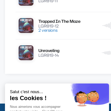
LGR019-11
Trapped In The Maze
Lire
LGR019-12
2 versions
Unraveling
Lire
LGR019-14