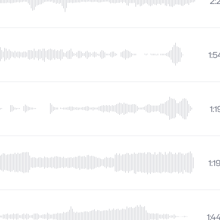
2:
1:5
1:1
1:1
1:4