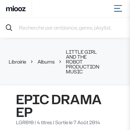
Ouvr
Accueil
Recherche par ambiance, genre, playlist, référence et 
Musiques
Labels
Albums
LITTLE GIRL
Playlists
AND THE
Librairie
Albums
ROBOT
EPIC D
Contact
PRODUCTION
Recevoir une sélection
MUSIC
Connexion
EPIC DRAMA
EP
LGR010
|
4 titres
|
Sortie le 7 Août 2014