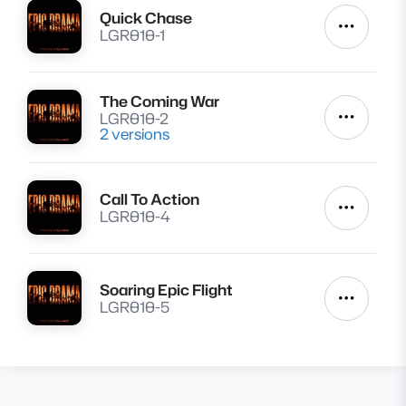
Quick Chase
Lire
Autres a
LGR010-1
The Coming War
Lire
LGR010-2
Autres a
2 versions
Call To Action
Lire
Autres a
LGR010-4
Soaring Epic Flight
Lire
Autres a
LGR010-5