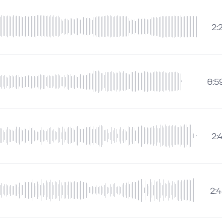
2:
0:5
2:
2: