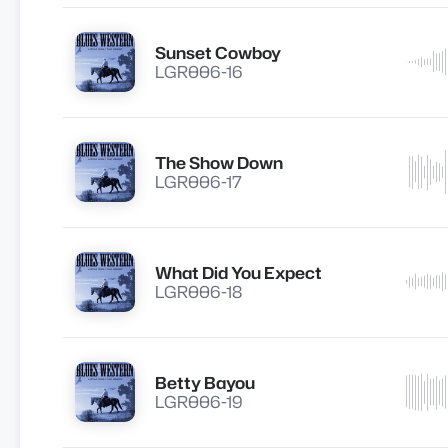
Sunset Cowboy
Lire
LGR006-16
The Show Down
Lire
LGR006-17
What Did You Expect
Lire
LGR006-18
Betty Bayou
Lire
LGR006-19