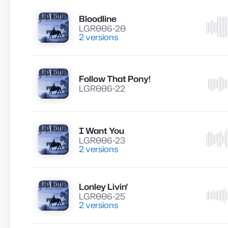
Bloodline
Lire
LGR006-20
2 versions
Follow That Pony!
Lire
LGR006-22
I Want You
Lire
LGR006-23
2 versions
Lonley Livin'
Lire
LGR006-25
2 versions