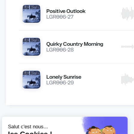
Positive Outlook
Lire
LGR006-27
Quirky Country Morning
Lire
LGR006-28
Lonely Sunrise
Lire
LGR006-29