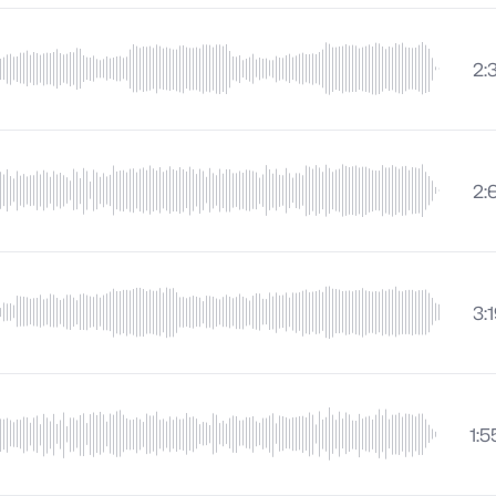
2:
2:
3:
1:5