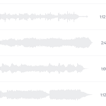
1:12
2:
1:
1:1