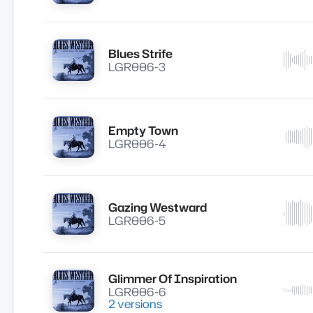
Blues Strife
Lire
LGR006-3
Empty Town
Lire
LGR006-4
Gazing Westward
Lire
LGR006-5
Glimmer Of Inspiration
Lire
LGR006-6
2 versions