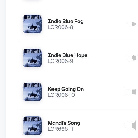
Indie Blue Fog
Lire
LGR006-8
Indie Blue Hope
Lire
LGR006-9
Keep Going On
Lire
LGR006-10
Mandi's Song
Lire
LGR006-11