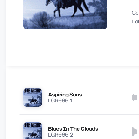
Co
La
Aspiring Sons
Lire
LGR006-1
Blues In The Clouds
Lire
LGR006-2