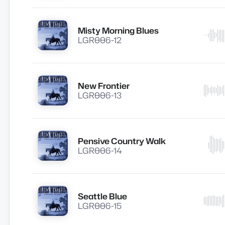
Misty Morning Blues
Lire
LGR006-12
New Frontier
Lire
LGR006-13
Pensive Country Walk
Lire
LGR006-14
Seattle Blue
Lire
LGR006-15