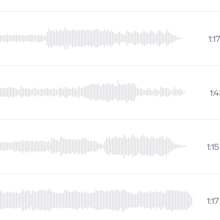
1:1
1:
1:15
1:17