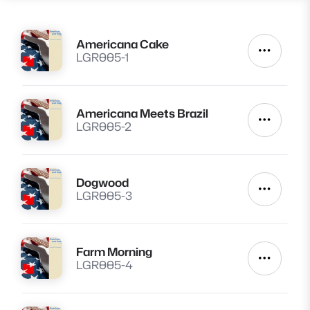
Americana Cake
Lire
Autres a
LGR005-1
Americana Meets Brazil
Lire
Autres a
LGR005-2
Dogwood
Lire
Autres a
LGR005-3
Farm Morning
Lire
Autres a
LGR005-4