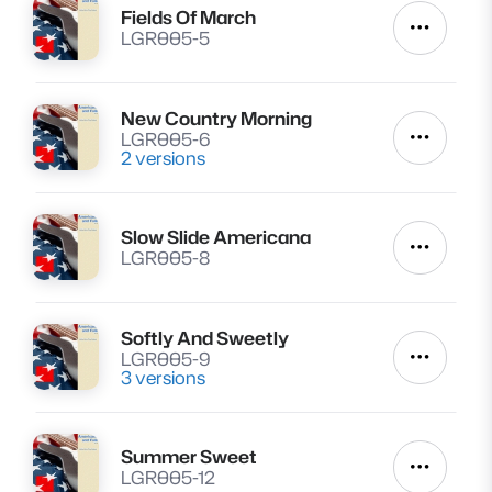
Fields Of March
Lire
Autres a
LGR005-5
New Country Morning
Lire
LGR005-6
Autres a
2 versions
Slow Slide Americana
Lire
Autres a
LGR005-8
Softly And Sweetly
Lire
LGR005-9
Autres a
3 versions
Summer Sweet
Lire
Autres a
LGR005-12