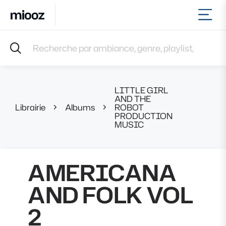
Ouvr
Accueil
Recherche par ambiance, genre, playlist, référence et 
Musiques
Labels
Albums
LITTLE GIRL
Playlists
AND THE
Librairie
Albums
ROBOT
AMERIC
Contact
PRODUCTION
Recevoir une sélection
MUSIC
Connexion
AMERICANA
AND FOLK VOL
2