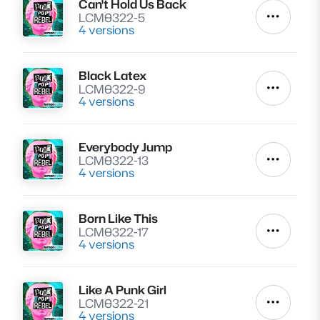
Can't Hold Us Back
Lire
LCM0322-5
Autres a
4 versions
Black Latex
Lire
LCM0322-9
Autres a
4 versions
Everybody Jump
Lire
LCM0322-13
Autres a
4 versions
Born Like This
Lire
LCM0322-17
Autres a
4 versions
Like A Punk Girl
Lire
LCM0322-21
Autres a
4 versions