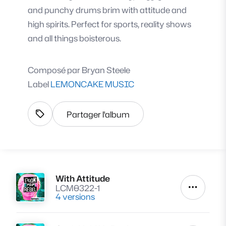
and punchy drums brim with attitude and
high spirits. Perfect for sports, reality shows
and all things boisterous.
Composé par
Bryan Steele
Label
LEMONCAKE MUSIC
Partager l'album
Afficher les tags
With Attitude
Lire
LCM0322-1
Autres a
4 versions