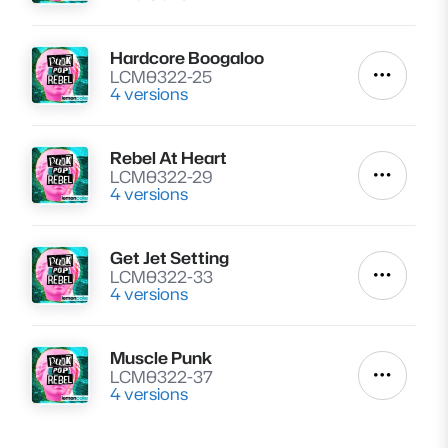
Hardcore Boogaloo
Lire
LCM0322-25
Autres a
4 versions
Rebel At Heart
Lire
LCM0322-29
Autres a
4 versions
Get Jet Setting
Lire
LCM0322-33
Autres a
4 versions
Muscle Punk
Lire
LCM0322-37
Autres a
4 versions