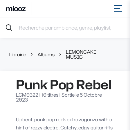
Ouvr
Accueil
Recherche par ambiance, genre, playlist, référence et 
Musiques
Labels
Albums
LEMONCAKE
Playlists
Librairie
Albums
Punk Pop 
MUSIC
Contact
Recevoir une sélection
Punk Pop Rebel
Connexion
LCM0322
|
10 titres
|
Sortie le 5 Octobre
2023
Upbeat, punk pop rock extravaganza with a
hint of rezzy electro. Catchy, edgy guitar riffs