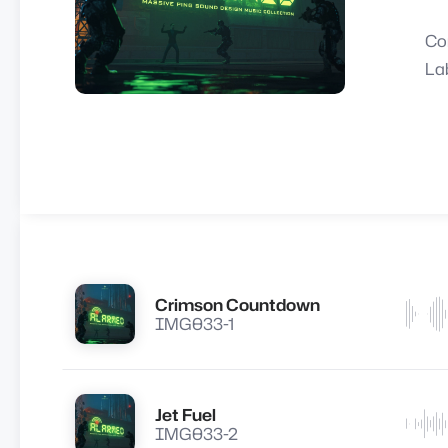
Co
La
Crimson Countdown
Lire
IMG033-1
Jet Fuel
Lire
IMG033-2