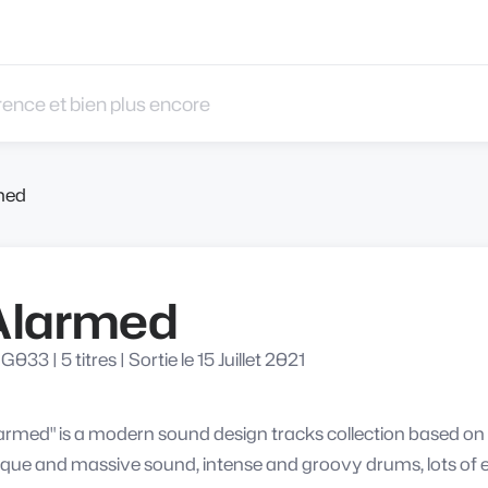
 et bien plus encore
med
Alarmed
G033
|
5 titres
|
Sortie le 15 Juillet 2021
armed" is a modern sound design tracks collection based on 
que and massive sound, intense and groovy drums, lots of en