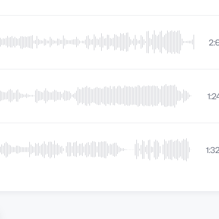
2:
1:2
1:3