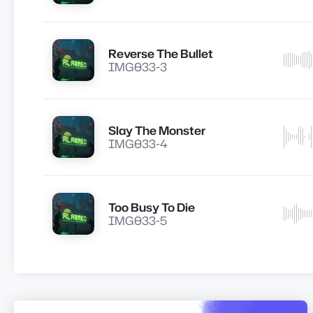
Reverse The Bullet
Lire
IMG033-3
Slay The Monster
Lire
IMG033-4
Too Busy To Die
Lire
IMG033-5