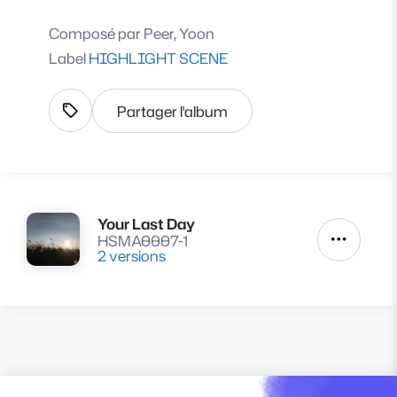
Composé par
Peer, Yoon
Label
HIGHLIGHT SCENE
Partager l'album
Afficher les tags
Your Last Day
Lire
HSMA0007-1
Autres a
2 versions