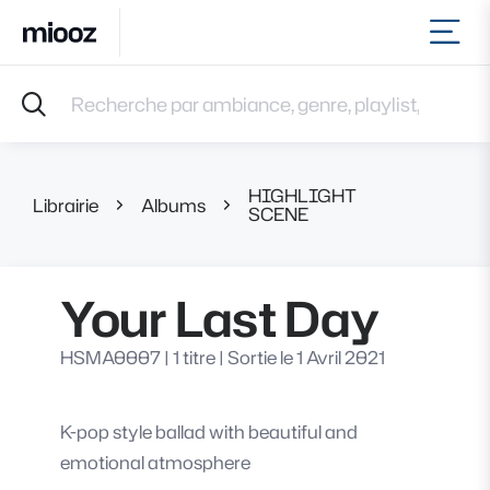
Ouvr
Accueil
Recherche par ambiance, genre, playlist, référence et 
Musiques
Labels
Albums
HIGHLIGHT
Playlists
Librairie
Albums
Your Last
SCENE
Contact
Recevoir une sélection
Your Last Day
Connexion
HSMA0007
|
1 titre
|
Sortie le 1 Avril 2021
K-pop style ballad with beautiful and
emotional atmosphere