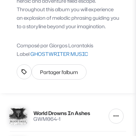
heroic and adventure filled escape.
Throughout this album you will experience
an explosion of melodic phrasing guiding you
to a storyline beyond your imagination.
Composé par
Giorgos Lorantakis
Label
GHOSTWRITER MUSIC
Partager l'album
Afficher les tags
World Drowns In Ashes
Lire
Autres a
GWM064-1