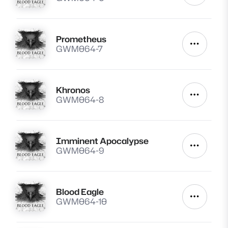
Prometheus
Lire
Autres a
GWM064-7
Khronos
Lire
Autres a
GWM064-8
Imminent Apocalypse
Lire
Autres a
GWM064-9
Blood Eagle
Lire
Autres a
GWM064-10