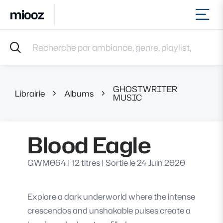
Ouvr
Accueil
Recherche par ambiance, genre, playlist, référence et 
Musiques
Labels
Albums
GHOSTWRITER
Playlists
Librairie
Albums
Blood 
MUSIC
Contact
Recevoir une sélection
Blood Eagle
Connexion
GWM064
|
12 titres
|
Sortie le 24 Juin 2020
Explore a dark underworld where the intense
crescendos and unshakable pulses create a