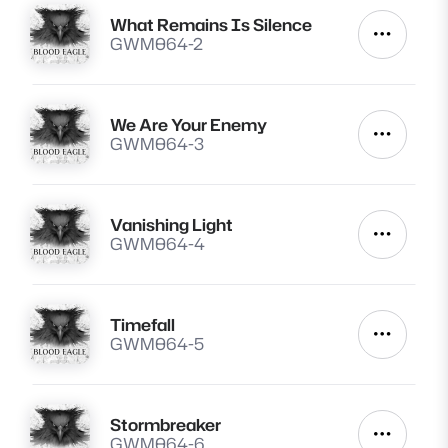
What Remains Is Silence
Lire
Autres a
GWM064-2
We Are Your Enemy
Lire
Autres a
GWM064-3
Vanishing Light
Lire
Autres a
GWM064-4
Timefall
Lire
Autres a
GWM064-5
Stormbreaker
Lire
Autres a
GWM064-6