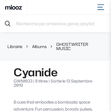
Ouvr
Accueil
Recherche par ambiance, genre, playlist, référence et 
Musiques
Labels
Albums
GHOSTWRITER
Playlists
Librairie
Albums
Cyani
MUSIC
Contact
Recevoir une sélection
Cyanide
Connexion
GWM033
|
8 titres
|
Sortie le 13 Septembre
2019
8 cues that embodies a bombastic space
adventure. Fun percussion, broody pulses,