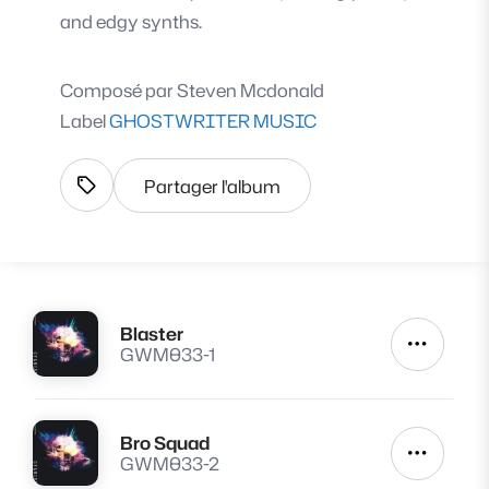
and edgy synths.
Composé par
Steven Mcdonald
Label
GHOSTWRITER MUSIC
Partager l'album
Afficher les tags
Blaster
Lire
Autres a
GWM033-1
Bro Squad
Lire
Autres a
GWM033-2