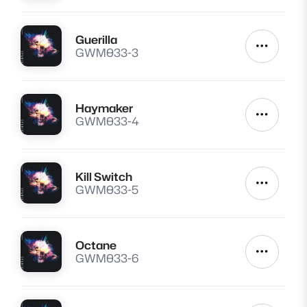
Guerilla
Lire
Autres a
GWM033-3
Haymaker
Lire
Autres a
GWM033-4
Kill Switch
Lire
Autres a
GWM033-5
Octane
Lire
Autres a
GWM033-6