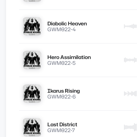
Diabolic Heaven
Lire
GWM022-4
Hero Assimilation
Lire
GWM022-5
Ikarus Rising
Lire
GWM022-6
Last District
Lire
GWM022-7