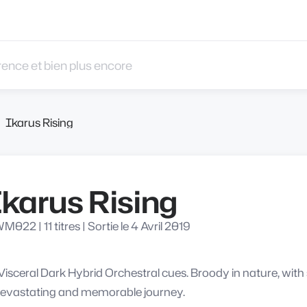
 et bien plus encore
Ikarus Rising
karus Rising
WM022
|
11 titres
|
Sortie le 4 Avril 2019
Visceral Dark Hybrid Orchestral cues. Broody in nature, wit
devastating and memorable journey.