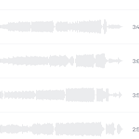
3:
3:
3:
2: