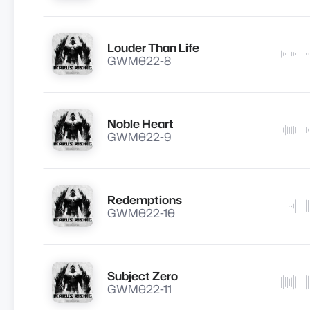
Louder Than Life
Lire
GWM022-8
Noble Heart
Lire
GWM022-9
Redemptions
Lire
GWM022-10
Subject Zero
Lire
GWM022-11