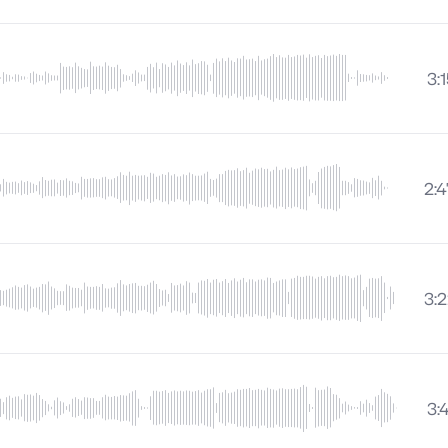
3:
2:4
3:
3: