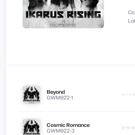
Co
La
Beyond
Lire
GWM022-1
Cosmic Romance
Lire
GWM022-3