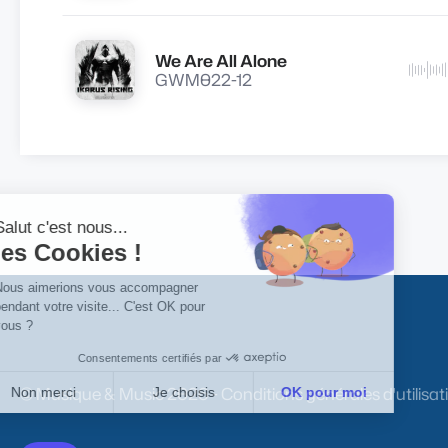
We Are All Alone
Lire
GWM022-12
© Musique & Music
2026
-
Conditions générales d'utilisat