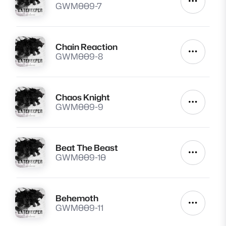
Autres a
GWM009-7
Chain Reaction
Lire
Autres a
GWM009-8
Chaos Knight
Lire
Autres a
GWM009-9
Beat The Beast
Lire
Autres a
GWM009-10
Behemoth
Lire
Autres a
GWM009-11