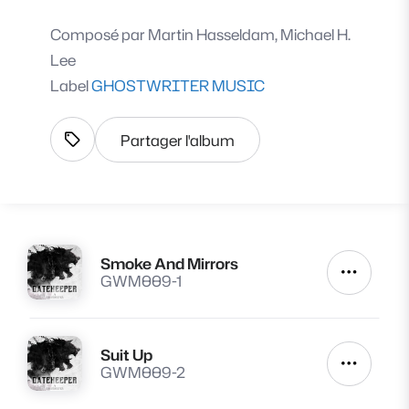
Composé par
Martin Hasseldam, Michael H.
Lee
Label
GHOSTWRITER MUSIC
Partager l'album
Afficher les tags
Smoke And Mirrors
Lire
Autres a
GWM009-1
Suit Up
Lire
Autres a
GWM009-2