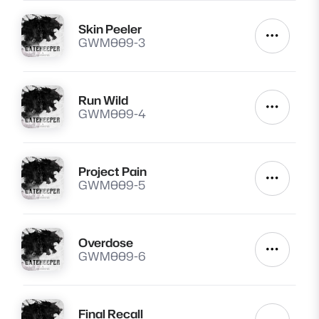
Skin Peeler
Lire
Autres a
GWM009-3
Run Wild
Lire
Autres a
GWM009-4
Project Pain
Lire
Autres a
GWM009-5
Overdose
Lire
Autres a
GWM009-6
Final Recall
Lire