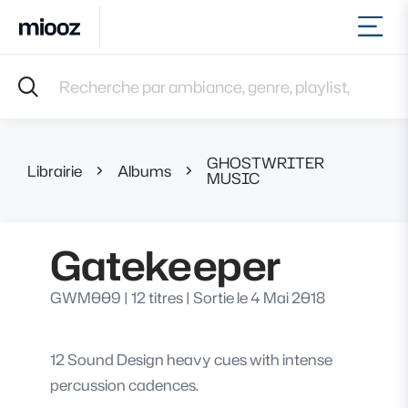
Ouvr
Accueil
Recherche par ambiance, genre, playlist, référence et 
Musiques
Labels
Albums
GHOSTWRITER
Playlists
Librairie
Albums
Gatek
MUSIC
Contact
Recevoir une sélection
Gatekeeper
Connexion
GWM009
|
12 titres
|
Sortie le 4 Mai 2018
12 Sound Design heavy cues with intense
percussion cadences.