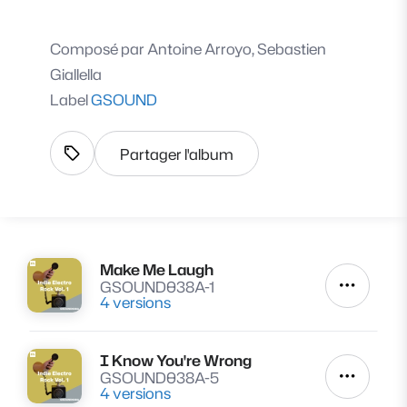
Composé par
Antoine Arroyo, Sebastien
Giallella
Label
GSOUND
Partager l'album
Afficher les tags
Make Me Laugh
Lire
GSOUND038A-1
Autres a
4 versions
I Know You're Wrong
Lire
GSOUND038A-5
Autres a
4 versions