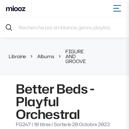
Ouvr
Accueil
Recherche par ambiance, genre, playlist, référence et 
Musiques
Labels
Albums
FIGURE
Playlists
Librairie
Albums
AND
Better Beds - P
GROOVE
Contact
Recevoir une sélection
Connexion
Better Beds -
Playful
Orchestral
FG247
|
10 titres
|
Sortie le 20 Octobre 2023