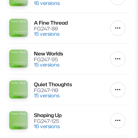
16 versions
A Fine Thread
Lire
FG247-80
Autres a
15 versions
New Worlds
Lire
FG247-95
Autres a
15 versions
Quiet Thoughts
Lire
FG247-110
Autres a
15 versions
Shaping Up
Lire
FG247-125
Autres a
16 versions