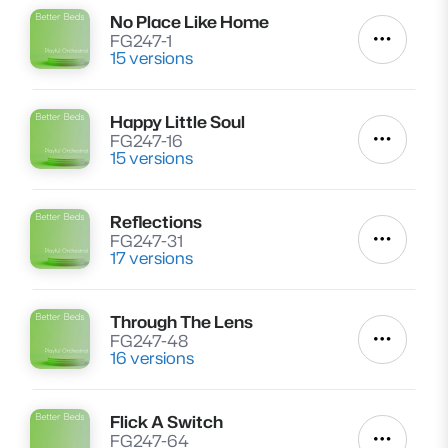
No Place Like Home
Lire
FG247-1
Autres a
15 versions
Happy Little Soul
Lire
FG247-16
Autres a
15 versions
Reflections
Lire
FG247-31
Autres a
17 versions
Through The Lens
Lire
FG247-48
Autres a
16 versions
Flick A Switch
Lire
FG247-64
Autres a