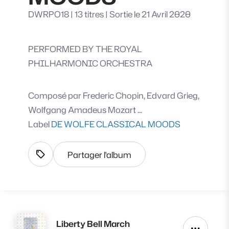
DWRPO18
|
13 titres
|
Sortie le 21 Avril 2020
PERFORMED BY THE ROYAL
PHILHARMONIC ORCHESTRA
Composé par
Frederic Chopin, Edvard Grieg,
Wolfgang Amadeus Mozart ...
Label
DE WOLFE CLASSICAL MOODS
Partager l'album
Afficher les tags
Liberty Bell March
Lire