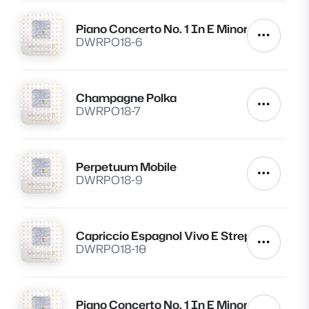
Piano Concerto No. 1 In E Minor Op. 11. Mvt. 
Lire
Autres a
DWRPO18-6
Champagne Polka
Lire
Autres a
DWRPO18-7
Perpetuum Mobile
Lire
Autres a
DWRPO18-9
Capriccio Espagnol Vivo E Strepitoso
Lire
Autres a
DWRPO18-10
Piano Concerto No. 1 In E Minor Op. 11. Mvt I