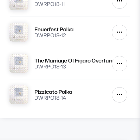
Lire
Autres a
DWRPO18-11
Feuerfest Polka
Lire
Autres a
DWRPO18-12
The Marriage Of Figaro Overture
Lire
Autres a
DWRPO18-13
Pizzicato Polka
Lire
Autres a
DWRPO18-14