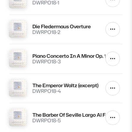
Autres a
DWRPO18-1
Die Fledermaus Overture
Lire
Autres a
DWRPO18-2
Piano Concerto In A Minor Op. 16. Mvt. Iii (
Lire
Autres a
DWRPO18-3
The Emperor Waltz (excerpt)
Lire
Autres a
DWRPO18-4
The Barber Of Seville Largo Al Factotum
Lire
Autres a
DWRPO18-5