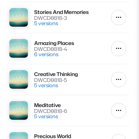
Stories And Memories
Lire
DWCD0818-3
Autres a
5 versions
Amazing Places
Lire
DWCD0818-4
Autres a
6 versions
Creative Thinking
Lire
DWCD0818-5
Autres a
5 versions
Meditative
Lire
DWCD0818-6
Autres a
5 versions
Precious World
Lire