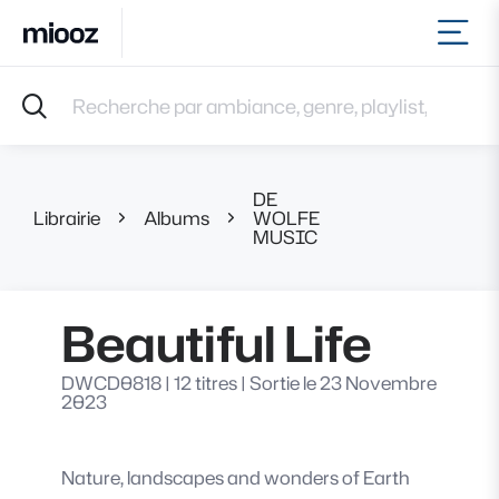
Ouvr
Accueil
Recherche par ambiance, genre, playlist, référence et 
Musiques
Labels
Albums
DE
Playlists
Librairie
Albums
WOLFE
Beautiful Life
MUSIC
Contact
Recevoir une sélection
Connexion
Beautiful Life
DWCD0818
|
12 titres
|
Sortie le 23 Novembre
2023
Nature, landscapes and wonders of Earth