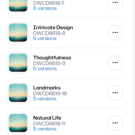
DWCD0818-7
Autres a
6 versions
Intricate Design
Lire
DWCD0818-8
Autres a
5 versions
Thoughtfulness
Lire
DWCD0818-9
Autres a
6 versions
Landmarks
Lire
DWCD0818-10
Autres a
5 versions
Natural Life
Lire
DWCD0818-11
Autres a
5 versions