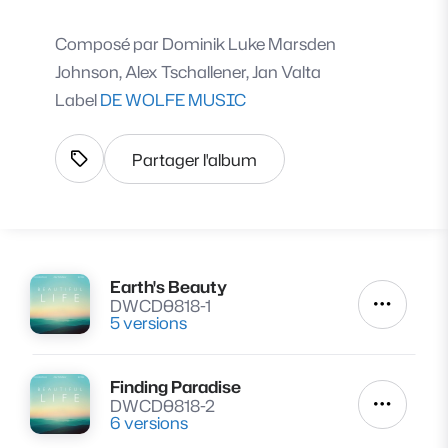
Composé par
Dominik Luke Marsden
Johnson, Alex Tschallener, Jan Valta
Label
DE WOLFE MUSIC
Partager l'album
Afficher les tags
Earth's Beauty
Lire
DWCD0818-1
Autres a
5 versions
Finding Paradise
Lire
DWCD0818-2
Autres a
6 versions