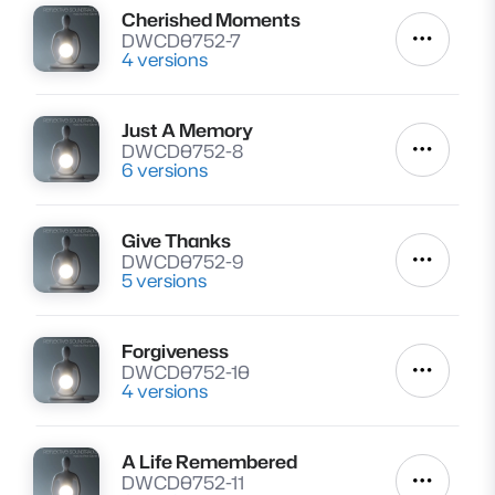
Cherished Moments
Lire
DWCD0752-7
Autres a
4 versions
Just A Memory
Lire
DWCD0752-8
Autres a
6 versions
Give Thanks
Lire
DWCD0752-9
Autres a
5 versions
Forgiveness
Lire
DWCD0752-10
Autres a
4 versions
A Life Remembered
Lire
DWCD0752-11
Autres a