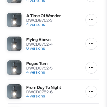
4 versions
A Time Of Wonder
Lire
DWCD0752-3
Autres a
4 versions
Flying Above
Lire
DWCD0752-4
Autres a
6 versions
Pages Turn
Lire
DWCD0752-5
Autres a
4 versions
From Day To Night
Lire
DWCD0752-6
Autres a
4 versions