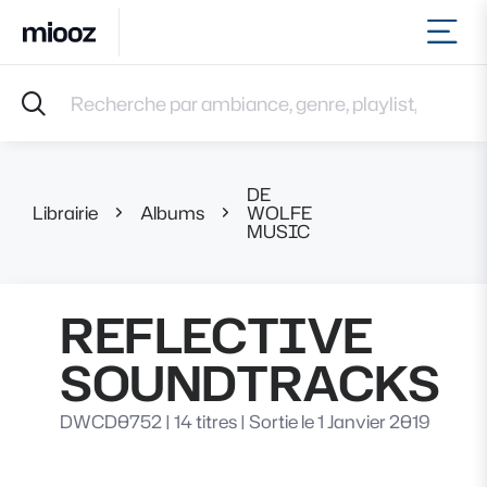
Ouvr
Accueil
Recherche par ambiance, genre, playlist, référence et 
Musiques
Labels
Albums
DE
Playlists
Librairie
Albums
WOLFE
REFLECTIVE 
MUSIC
Contact
Recevoir une sélection
Connexion
REFLECTIVE
SOUNDTRACKS
DWCD0752
|
14 titres
|
Sortie le 1 Janvier 2019