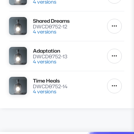
4 versions
Shared Dreams
Lire
DWCD0752-12
Autres a
4 versions
Adaptation
Lire
DWCD0752-13
Autres a
4 versions
Time Heals
Lire
DWCD0752-14
Autres a
4 versions