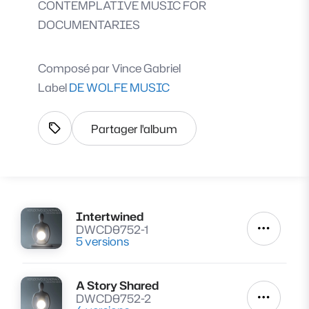
CONTEMPLATIVE MUSIC FOR
DOCUMENTARIES
Composé par
Vince Gabriel
Label
DE WOLFE MUSIC
Partager l'album
Afficher les tags
Intertwined
Lire
DWCD0752-1
Autres a
5 versions
A Story Shared
Lire
DWCD0752-2
Autres a