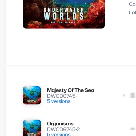
Co
La
Majesty Of The Sea
Lire
DWCD0745-1
5 versions
Organisms
Lire
DWCD0745-2
5 versions