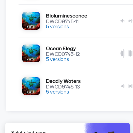
Bioluminescence
Lire
DWCD0745-11
5 versions
Ocean Elegy
Lire
DWCD0745-12
5 versions
Deadly Waters
Lire
DWCD0745-13
5 versions