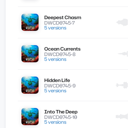
Deepest Chasm
Lire
DWCD0745-7
5 versions
Ocean Currents
Lire
DWCD0745-8
5 versions
Hidden Life
Lire
DWCD0745-9
5 versions
Into The Deep
Lire
DWCD0745-10
5 versions