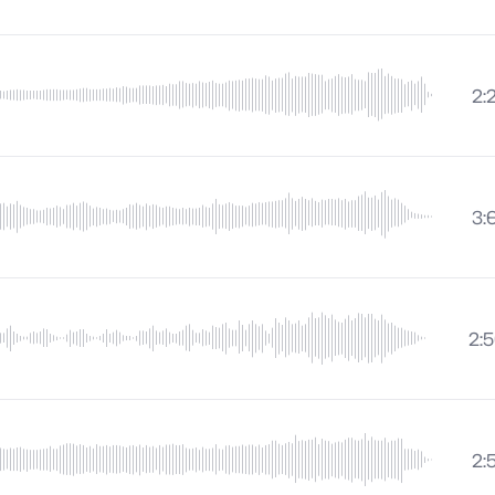
2:
3:
2:
2: