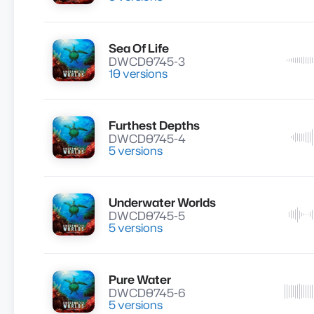
Sea Of Life
Lire
DWCD0745-3
10 versions
Furthest Depths
Lire
DWCD0745-4
5 versions
Underwater Worlds
Lire
DWCD0745-5
5 versions
Pure Water
Lire
DWCD0745-6
5 versions