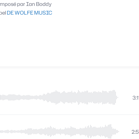
mposé par
Ian Boddy
bel
DE WOLFE MUSIC
3:1
2: