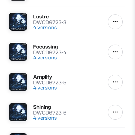
Lustre
Lire
DWCD0723-3
Autres a
4 versions
Focussing
Lire
DWCD0723-4
Autres a
4 versions
Amplify
Lire
DWCD0723-5
Autres a
4 versions
Shining
Lire
DWCD0723-6
Autres a
4 versions