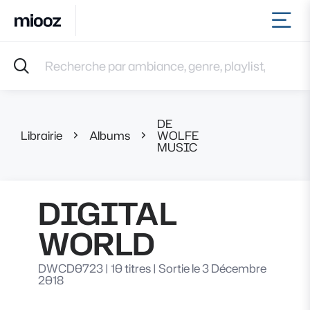
Ouvr
Accueil
Recherche par ambiance, genre, playlist, référence et 
Musiques
Labels
Albums
DE
Playlists
Librairie
Albums
WOLFE
DIGITAL WOR
MUSIC
Contact
Recevoir une sélection
Connexion
DIGITAL
WORLD
DWCD0723
|
10 titres
|
Sortie le 3 Décembre
2018