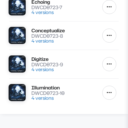
Echoing
Lire
DWCD0723-7
Autres a
4 versions
Conceptualize
Lire
DWCD0723-8
Autres a
4 versions
Digitize
Lire
DWCD0723-9
Autres a
4 versions
Illumination
Lire
DWCD0723-10
Autres a
4 versions