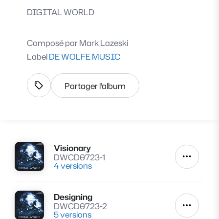
DIGITAL WORLD
Composé par
Mark Lazeski
Label
DE WOLFE MUSIC
Partager l'album
Afficher les tags
Visionary
Lire
DWCD0723-1
Autres a
4 versions
Designing
Lire
DWCD0723-2
Autres a
5 versions