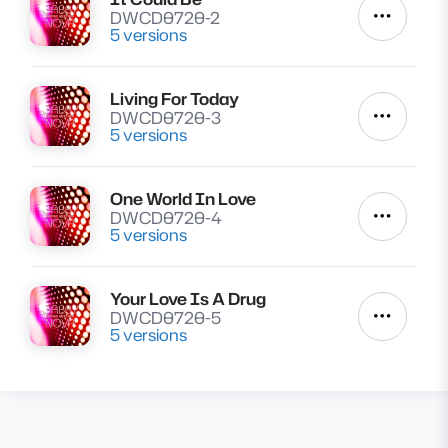
Lire
DWCD0720-2
Autres a
5 versions
Living For Today
Lire
DWCD0720-3
Autres a
5 versions
One World In Love
Lire
DWCD0720-4
Autres a
5 versions
Your Love Is A Drug
Lire
DWCD0720-5
Autres a
5 versions