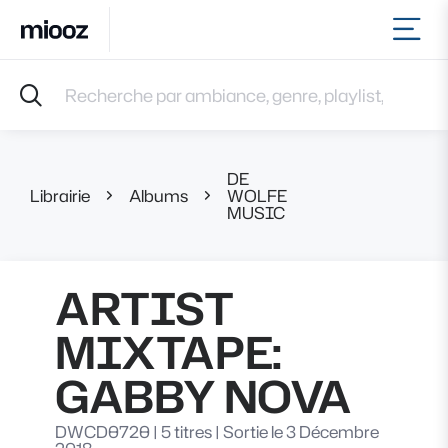
Ouvr
Accueil
Recherche par ambiance, genre, playlist, référence et 
Musiques
Labels
Albums
DE
Playlists
Librairie
Albums
WOLFE
ARTIST MIXTA
MUSIC
Contact
Recevoir une sélection
Connexion
ARTIST
MIXTAPE:
GABBY NOVA
DWCD0720
|
5 titres
|
Sortie le 3 Décembre