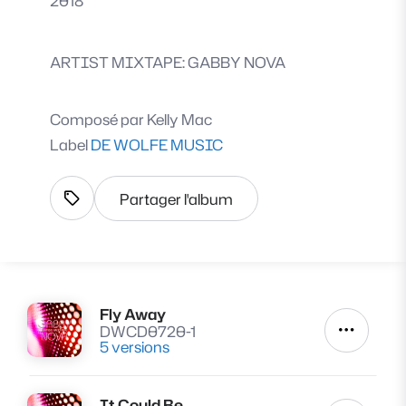
2018
ARTIST MIXTAPE: GABBY NOVA
Composé par
Kelly Mac
Label
DE WOLFE MUSIC
Partager l'album
Afficher les tags
Fly Away
Lire
DWCD0720-1
Autres a
5 versions
It Could Be